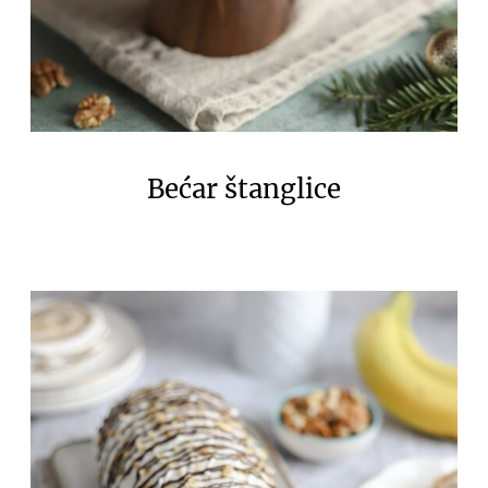
Bećar štanglice