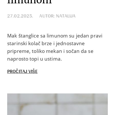
27.02.2025.
AUTOR: NATALIJA
Mak štanglice sa limunom su jedan pravi
starinski kolač brze i jednostavne
pripreme, toliko mekan i sočan da se
naprosto topi u ustima.
:
PROČITAJ VIŠE
MAK
ŠTANGLICE
SA
LIMUNOM