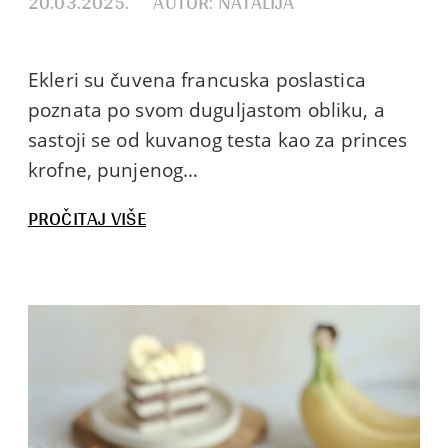
20.03.2025.
AUTOR: NATALIJA
Ekleri su čuvena francuska poslastica
poznata po svom duguljastom obliku, a
sastoji se od kuvanog testa kao za princes
krofne, punjenog…
:
PROČITAJ VIŠE
EKLERI