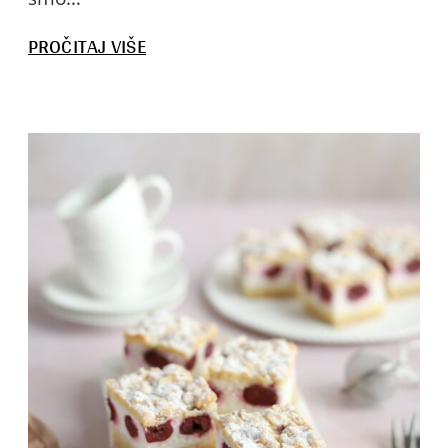
:
PROČITAJ VIŠE
LEŠNIK
PARFE
TORTA
SA
MALINAMA
I
BELOM
ČOKOLADOM