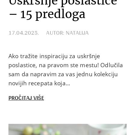
Uskršnje poslastice
– 15 predloga
17.04.2025.
AUTOR: NATALIJA
Ako tražite inspiraciju za uskršnje
poslastice, na pravom ste mestu! Odlučila
sam da napravim za vas jednu kolekciju
novijih recepata koja…
:
PROČITAJ VIŠE
USKRŠNJE
POSLASTICE
–
15