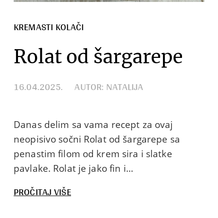
KREMASTI KOLAČI
Rolat od šargarepe
16.04.2025.
AUTOR: NATALIJA
Danas delim sa vama recept za ovaj
neopisivo sočni Rolat od šargarepe sa
penastim filom od krem sira i slatke
pavlake. Rolat je jako fin i…
:
PROČITAJ VIŠE
ROLAT