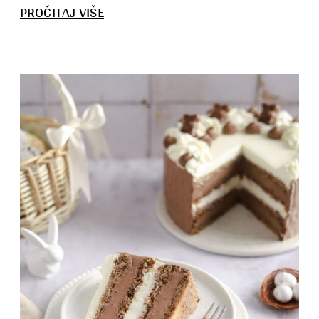
:
PROČITAJ VIŠE
CRNI
EGIPAT
TORTA