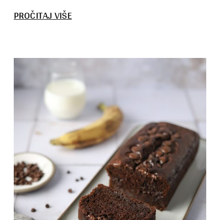
:
PROČITAJ VIŠE
ROZEN
KOLAČ
SA
ORASIMA
OD
DOMAĆIH
KORA