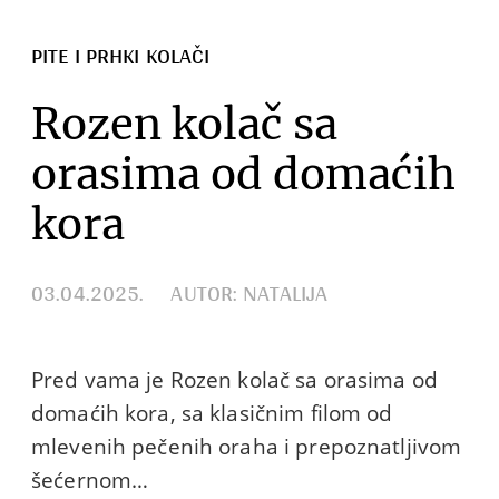
PITE I PRHKI KOLAČI
Rozen kolač sa
orasima od domaćih
kora
03.04.2025.
AUTOR: NATALIJA
Pred vama je Rozen kolač sa orasima od
domaćih kora, sa klasičnim filom od
mlevenih pečenih oraha i prepoznatljivom
šećernom…