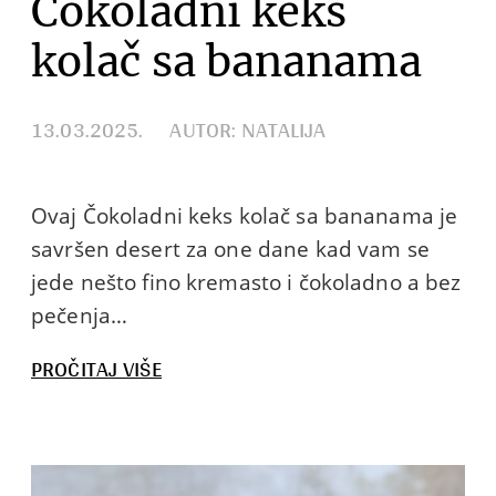
Čokoladni keks
kolač sa bananama
13.03.2025.
AUTOR: NATALIJA
Ovaj Čokoladni keks kolač sa bananama je
savršen desert za one dane kad vam se
jede nešto fino kremasto i čokoladno a bez
pečenja…
:
PROČITAJ VIŠE
ČOKOLADNI
KEKS
KOLAČ