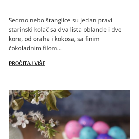
Sedmo nebo štanglice su jedan pravi
starinski kolač sa dva lista oblande i dve
kore, od oraha i kokosa, sa finim
čokoladnim filom…
:
PROČITAJ VIŠE
SEDMO
NEBO
ŠTANGLICE