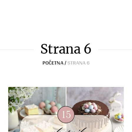
Zimnica
Razno
Strana 6
POČETNA
/
STRANA 6