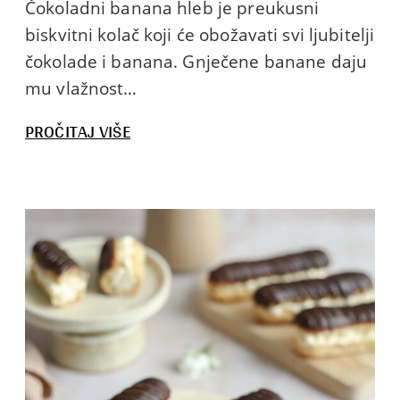
Čokoladni banana hleb je preukusni
biskvitni kolač koji će obožavati svi ljubitelji
čokolade i banana. Gnječene banane daju
mu vlažnost…
:
PROČITAJ VIŠE
ČOKOLADNI
BANANA
HLEB