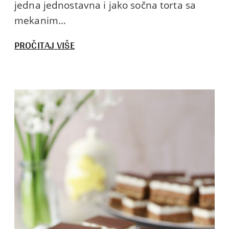
jedna jednostavna i jako sočna torta sa
mekanim…
:
PROČITAJ VIŠE
CRNO
BELA
ORAH
TORTA