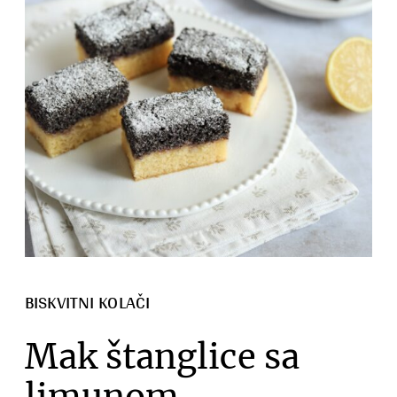
BISKVITNI KOLAČI
Mak štanglice sa
limunom