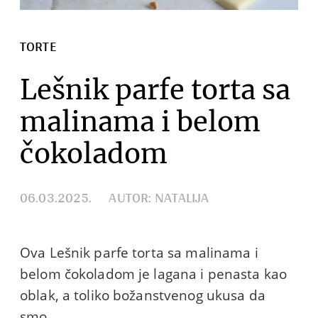
TORTE
Lešnik parfe torta sa
malinama i belom
čokoladom
06.03.2025.
AUTOR: NATALIJA
Ova Lešnik parfe torta sa malinama i
belom čokoladom je lagana i penasta kao
oblak, a toliko božanstvenog ukusa da
smo…