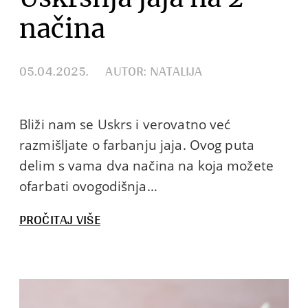
načina
05.04.2025.
AUTOR: NATALIJA
Bliži nam se Uskrs i verovatno već
razmišljate o farbanju jaja. Ovog puta
delim s vama dva načina na koja možete
ofarbati ovogodišnja…
:
PROČITAJ VIŠE
USKRŠNJA
JAJA
NA
2