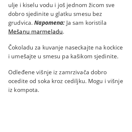
ulje i kiselu vodu i još jednom žicom sve
dobro sjedinite u glatku smesu bez
grudvica.
Napomena:
Ja sam koristila
Mešanu marmeladu
.
Čokoladu za kuvanje naseckajte na kockice
i umešajte u smesu pa kašikom sjedinite.
Odleđene višnje iz zamrzivača dobro
ocedite od soka kroz cediljku. Mogu i višnje
iz kompota.