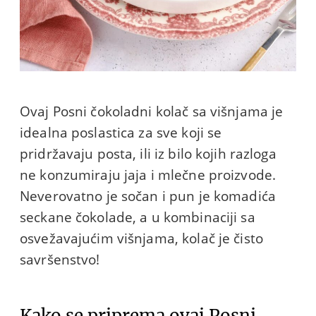
Ovaj Posni čokoladni kolač sa višnjama je
idealna poslastica za sve koji se
pridržavaju posta, ili iz bilo kojih razloga
ne konzumiraju jaja i mlečne proizvode.
Neverovatno je sočan i pun je komadića
seckane čokolade, a u kombinaciji sa
osvežavajućim višnjama, kolač je čisto
savršenstvo!
Kako se priprema ovaj Posni