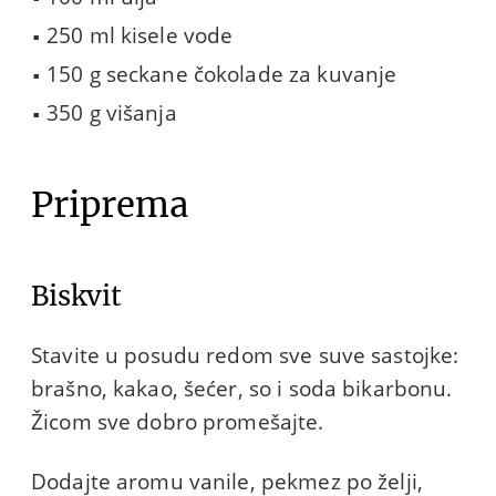
250 ml kisele vode
150 g seckane čokolade za kuvanje
350 g višanja
Priprema
Biskvit
Stavite u posudu redom sve suve sastojke:
brašno, kakao, šećer, so i soda bikarbonu.
Žicom sve dobro promešajte.
Dodajte aromu vanile, pekmez po želji,