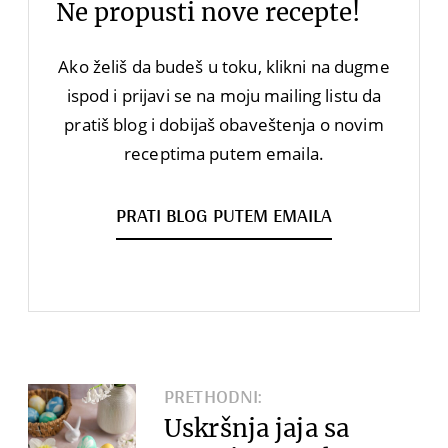
Ne propusti nove recepte!
Ako želiš da budeš u toku, klikni na dugme
ispod i prijavi se na moju mailing listu da
pratiš blog i dobijaš obaveštenja o novim
receptima putem emaila.
PRATI BLOG PUTEM EMAILA
PRETHODNI:
Uskršnja jaja sa