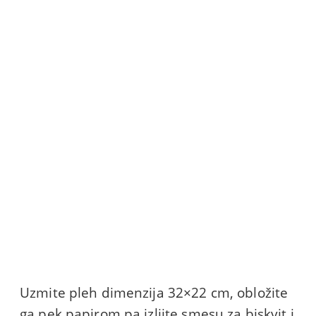
Uzmite pleh dimenzija 32×22 cm, obložite
ga pek papirom pa izlijte smesu za biskvit i