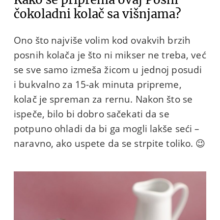
čokoladni kolač sa višnjama?
Ono što najviše volim kod ovakvih brzih
posnih kolača je što ni mikser ne treba, već
se sve samo izmeša žicom u jednoj posudi
i bukvalno za 15-ak minuta pripreme,
kolač je spreman za rernu. Nakon što se
ispeče, bilo bi dobro sačekati da se
potpuno ohladi da bi ga mogli lakše seći –
naravno, ako uspete da se strpite toliko. 😉