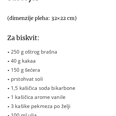
(dimenzije pleha: 32×22 cm)
Za biskvit:
250 g oštrog brašna
40 g kakaa
150 g šećera
prstohvat soli
1,5 kašičica soda bikarbone
1 kašičica arome vanile
3 kašike pekmeza po želji
100 ml ulja