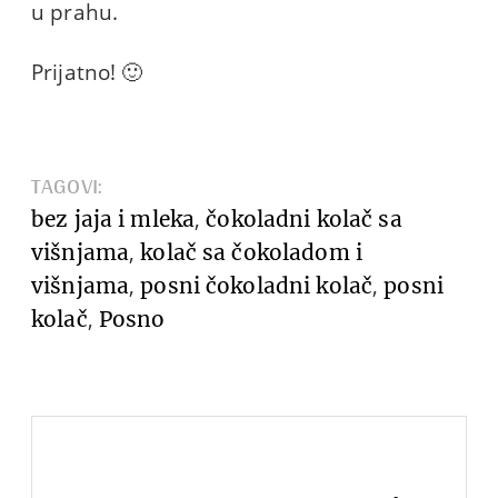
u prahu.
Prijatno! 🙂
TAGOVI:
,
bez jaja i mleka
čokoladni kolač sa
,
višnjama
kolač sa čokoladom i
,
,
višnjama
posni čokoladni kolač
posni
,
kolač
Posno