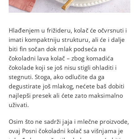
Hlađenjem u frižideru, kolač će očvrsnuti i
imati kompaktniju strukturu, ali će i dalje
biti fin sočan dok mlak podseća na
čokoladni lava kolač – zbog komadića
čokolade koji se još nisu stigli ohladiti i
stegnuti. Stoga, ako odlučite da ga
degustirate još mlakog, nećete baš dobiti
najlepši presek ali ćete zato maksimalno
uživati.
Osim što ne sadrži jaja i mlečne proizvode,
ovaj Posni čokoladni kolač sa višnjama je