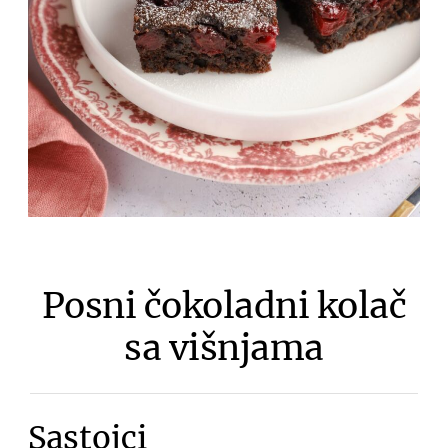
Posni čokoladni kolač
sa višnjama
Sastojci