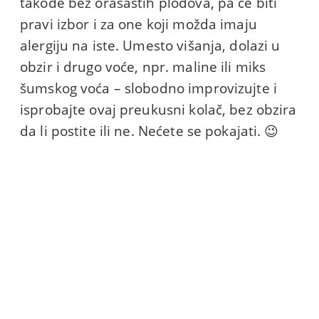
takođe bez orašastih plodova, pa će biti
pravi izbor i za one koji možda imaju
alergiju na iste. Umesto višanja, dolazi u
obzir i drugo voće, npr. maline ili miks
šumskog voća – slobodno improvizujte i
isprobajte ovaj preukusni kolač, bez obzira
da li postite ili ne. Nećete se pokajati. 😉