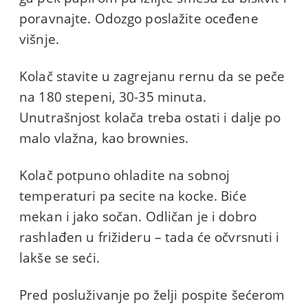
poravnajte. Odozgo poslažite oceđene
višnje.
Kolač stavite u zagrejanu rernu da se peče
na 180 stepeni, 30-35 minuta.
Unutrašnjost kolača treba ostati i dalje po
malo vlažna, kao brownies.
Kolač potpuno ohladite na sobnoj
temperaturi pa secite na kocke. Biće
mekan i jako sočan. Odličan je i dobro
rashlađen u frižideru – tada će očvrsnuti i
lakše se seći.
Pred posluživanje po želji pospite šećerom