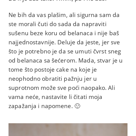
Ne bih da vas plašim, ali sigurna sam da
ste morali čuti do sada da napraviti
sušenu beze koru od belanaca i nije baš
najjednostavnije. Deluje da jeste, jer sve
što je potrebno je da se umuti čvrst sneg
od belanaca sa šećerom. Mada, stvar je u
tome što postoje cake na koje je
neophodno obratiti pažnju jer u
suprotnom može sve poći naopako. Ali
vama neće, nastavite li čitati moja
zapažanja i napomene. 🙂