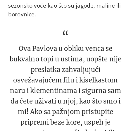
sezonsko voće kao što su jagode, maline ili
borovnice.
Ova Pavlova u obliku venca se
bukvalno topi u ustima, uopšte nije
preslatka zahvaljujući
osvežavajućem filu i kiselkastom
naru i klementinama i sigurna sam
da ćete uživati u njoj, kao što smo i
mi! Ako sa pažnjom pristupite
pripremi beze kore, uspeh je