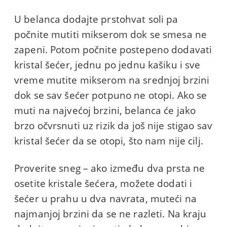
U belanca dodajte prstohvat soli pa
počnite mutiti mikserom dok se smesa ne
zapeni. Potom počnite postepeno dodavati
kristal šećer, jednu po jednu kašiku i sve
vreme mutite mikserom na srednjoj brzini
dok se sav šećer potpuno ne otopi. Ako se
muti na najvećoj brzini, belanca će jako
brzo očvrsnuti uz rizik da još nije stigao sav
kristal šećer da se otopi, što nam nije cilj.
Proverite sneg – ako između dva prsta ne
osetite kristale šećera, možete dodati i
šećer u prahu u dva navrata, muteći na
najmanjoj brzini da se ne razleti. Na kraju