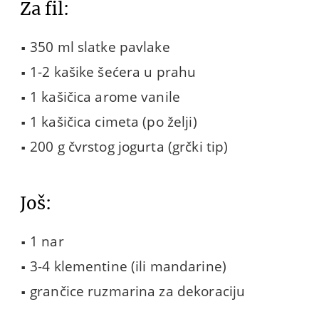
Za fil:
350 ml slatke pavlake
1-2 kašike šećera u prahu
1 kašičica arome vanile
1 kašičica cimeta (po želji)
200 g čvrstog jogurta (grčki tip)
Još:
1 nar
3-4 klementine (ili mandarine)
grančice ruzmarina za dekoraciju