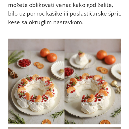
možete oblikovati venac kako god želite,
bilo uz pomoć kašike ili poslastičarske špric
kese sa okruglim nastavkom.