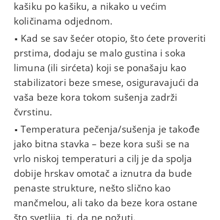
kašiku po kašiku, a nikako u većim
količinama odjednom.
Kad se sav šećer otopio, što ćete proveriti
prstima, dodaju se malo gustina i soka
limuna (ili sirćeta) koji se ponašaju kao
stabilizatori beze smese, osiguravajući da
vaša beze kora tokom sušenja zadrži
čvrstinu.
Temperatura pečenja/sušenja je takođe
jako bitna stavka – beze kora suši se na
vrlo niskoj temperaturi a cilj je da spolja
dobije hrskav omotač a iznutra da bude
penaste strukture, nešto slično kao
mančmelou, ali tako da beze kora ostane
što svetlija, tj. da ne požuti.