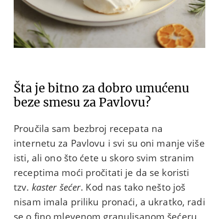
Šta je bitno za dobro umućenu
beze smesu za Pavlovu?
Proučila sam bezbroj recepata na
internetu za Pavlovu i svi su oni manje više
isti, ali ono što ćete u skoro svim stranim
receptima moći pročitati je da se koristi
tzv.
kaster šećer
. Kod nas tako nešto još
nisam imala priliku pronaći, a ukratko, radi
se o fino mlevenom granulisanom šećeru