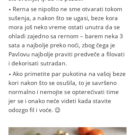
Rerna se nipošto ne sme otvarati tokom
sušenja, a nakon što se ugasi, beze kora
mora još neko vreme ostati unutra da se
ohladi zajedno sa rernom – barem neka 3
sata a najbolje preko noći, zbog čega je
Pavlovu najbolje praviti predveče a filovati
i dekorisati sutradan.
Ako primetite par pukotina na vašoj beze
kori nakon što se osušila, to je savršeno
normalno i nemojte se opterećivati time
jer se i onako neće videti kada stavite
odozgo fil i voće. 😉