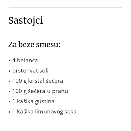
Sastojci
Za beze smesu:
4 belanca
prstohvat soli
100 g kristal šećera
100 g šećera u prahu
1 kašika gustina
1 kašika limunovog soka