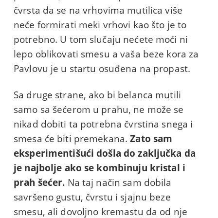
čvrsta da se na vrhovima mutilica više
neće formirati meki vrhovi kao što je to
potrebno. U tom slučaju nećete moći ni
lepo oblikovati smesu a vaša beze kora za
Pavlovu je u startu osuđena na propast.
Sa druge strane, ako bi belanca mutili
samo sa šećerom u prahu, ne može se
nikad dobiti ta potrebna čvrstina snega i
smesa će biti premekana.
Zato sam
eksperimentišući došla do zaključka da
je najbolje ako se kombinuju kristal i
prah šećer.
Na taj način sam dobila
savršeno gustu, čvrstu i sjajnu beze
smesu, ali dovoljno kremastu da od nje