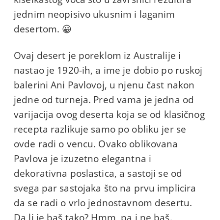
jednim neopisivo ukusnim i laganim
desertom. 😀
Ovaj desert je poreklom iz Australije i
nastao je 1920-ih, a ime je dobio po ruskoj
balerini Ani Pavlovoj, u njenu čast nakon
jedne od turneja. Pred vama je jedna od
varijacija ovog deserta koja se od klasičnog
recepta razlikuje samo po obliku jer se
ovde radi o vencu. Ovako oblikovana
Pavlova je izuzetno elegantna i
dekorativna poslastica, a sastoji se od
svega par sastojaka što na prvu implicira
da se radi o vrlo jednostavnom desertu.
Da li je baš tako? Hmm, pa i ne baš.