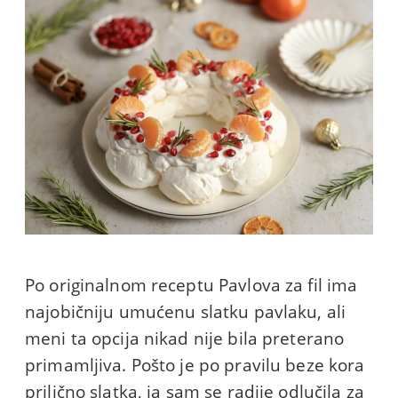
Po originalnom receptu Pavlova za fil ima
najobičniju umućenu slatku pavlaku, ali
meni ta opcija nikad nije bila preterano
primamljiva. Pošto je po pravilu beze kora
prilično slatka, ja sam se radije odlučila za