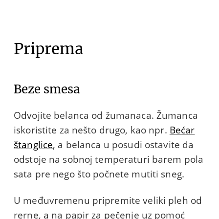
Priprema
Beze smesa
Odvojite belanca od žumanaca. Žumanca
iskoristite za nešto drugo, kao npr.
Bećar
štanglice
, a belanca u posudi ostavite da
odstoje na sobnoj temperaturi barem pola
sata pre nego što počnete mutiti sneg.
U međuvremenu pripremite veliki pleh od
rerne, a na papir za pečenje uz pomoć