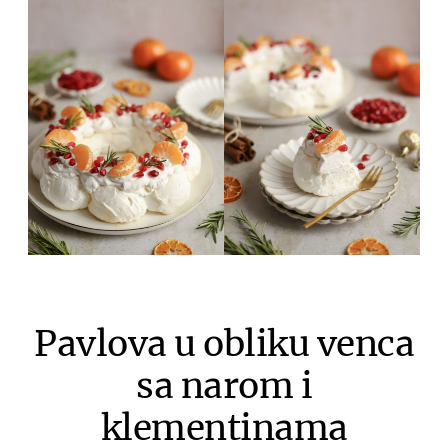
Pavlova u obliku venca
sa narom i
klementinama