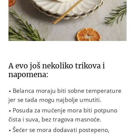
A evo još nekoliko trikova i
napomena:
Belanca moraju biti sobne temperature
jer se tada mogu najbolje umutiti.
Posuda za mućenje mora biti potpuno
čista i suva, bez tragova masnoće.
Šećer se mora dodavati postepeno,