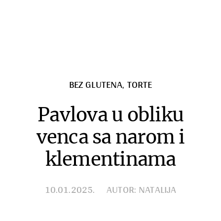
Zimnica
Razno
BEZ GLUTENA
,
TORTE
Pavlova u obliku
venca sa narom i
klementinama
10.01.2025.
AUTOR: NATALIJA