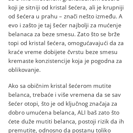
koji je sitniji od kristal šećera, ali je krupniji
od šećera u prahu – znači nešto između. A
evo i zašto je taj šećer najbolji za mućenje
belanaca za beze smesu. Zato što se brže
topi od kristal šećera, omogućavajući da za
kraće vreme dobijete čvrstu beze smesu
kremaste konzistencije koja je pogodna za
oblikovanje.
Ako sa običnim kristal šećerom mutite
belanca, trebaće i više vremena da se sav
šećer otopi, što je od ključnog značaja za
dobro umućena belanca, ALI baš zato što
ćete duže mutiti belanca, postoji rizik da ih
premutite, odnosno da postanu toliko