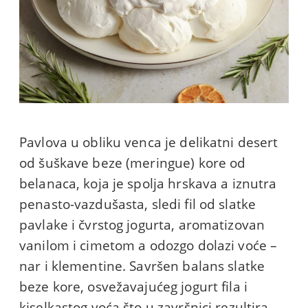
Pavlova u obliku venca je delikatni desert
od šuškave beze (meringue) kore od
belanaca, koja je spolja hrskava a iznutra
penasto-vazdušasta, sledi fil od slatke
pavlake i čvrstog jogurta, aromatizovan
vanilom i cimetom a odozgo dolazi voće –
nar i klementine. Savršen balans slatke
beze kore, osvežavajućeg jogurt fila i
kiselkastog voća što u završnici rezultira