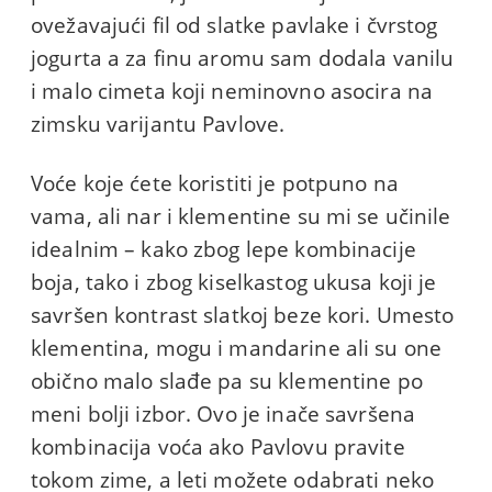
ovežavajući fil od slatke pavlake i čvrstog
jogurta a za finu aromu sam dodala vanilu
i malo cimeta koji neminovno asocira na
zimsku varijantu Pavlove.
Voće koje ćete koristiti je potpuno na
vama, ali nar i klementine su mi se učinile
idealnim – kako zbog lepe kombinacije
boja, tako i zbog kiselkastog ukusa koji je
savršen kontrast slatkoj beze kori. Umesto
klementina, mogu i mandarine ali su one
obično malo slađe pa su klementine po
meni bolji izbor. Ovo je inače savršena
kombinacija voća ako Pavlovu pravite
tokom zime, a leti možete odabrati neko