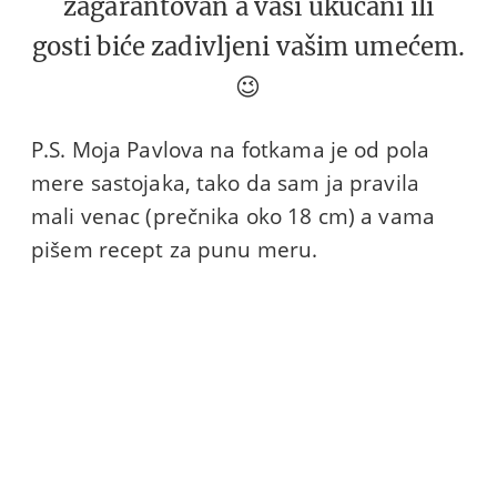
zagarantovan a vaši ukućani ili
gosti biće zadivljeni vašim umećem.
😉
P.S. Moja Pavlova na fotkama je od pola
mere sastojaka, tako da sam ja pravila
mali venac (prečnika oko 18 cm) a vama
pišem recept za punu meru.