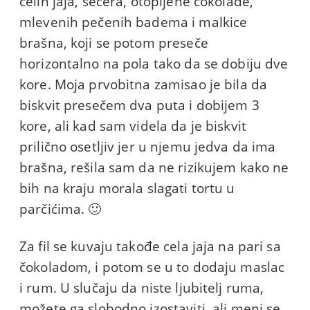
celih jaja, šećera, otopljene čokolade,
mlevenih pečenih badema i malkice
brašna, koji se potom preseče
horizontalno na pola tako da se dobiju dve
kore. Moja prvobitna zamisao je bila da
biskvit presečem dva puta i dobijem 3
kore, ali kad sam videla da je biskvit
prilično osetljiv jer u njemu jedva da ima
brašna, rešila sam da ne rizikujem kako ne
bih na kraju morala slagati tortu u
parčićima. 🙂
Za fil se kuvaju takođe cela jaja na pari sa
čokoladom, i potom se u to dodaju maslac
i rum. U slučaju da niste ljubitelj ruma,
možete ga slobodno izostaviti, ali meni se