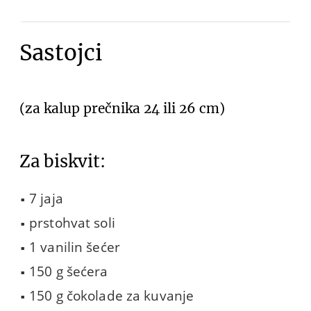
Sastojci
(za kalup prečnika 24 ili 26 cm)
Za biskvit:
7 jaja
prstohvat soli
1 vanilin šećer
150 g šećera
150 g čokolade za kuvanje