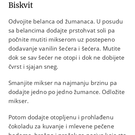
Biskvit
Odvojite belanca od žumanaca. U posudu
sa belancima dodajte prstohvat soli pa
počnite mutiti mikserom uz postepeno
dodavanje vanilin šećera i šećera. Mutite
dok se sav šećer ne otopi i dok ne dobijete
čvrst i sjajan sneg.
Smanjite mikser na najmanju brzinu pa
dodajte jedno po jedno žumance. Odložite
mikser.
Potom dodajte otopljenu i prohlađenu
čokoladu za kuvanje i mlevene pečene