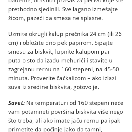
bademe, brašno i prašak za pecivo koje ste
prethodno sjedinili. Sve lagano izmešajte
žicom, pazeći da smesa ne splasne.
Uzmite okrugli kalup prečnika 24 cm (ili 26
cm) i obložite dno pek papirom. Sipajte
smesu za biskvit, lupnite kalupom par
puta o sto da izađu mehurići i stavite u
zagrejanu rernu na 160 stepeni, na 45-50
minuta. Proverite čačkalicom – ako izlazi
suva iz sredine biskvita, gotovo je.
Savet:
Na temperaturi od 160 stepeni neće
vam potamneti površina biskvita više nego
što treba, ali ako imate jaču rernu pa ipak
primetite da počinje jako da tamni,