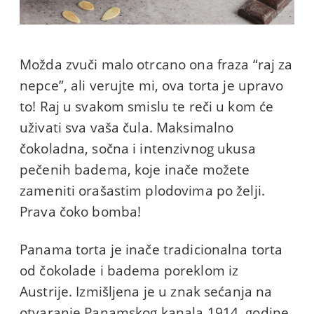
Možda zvuči malo otrcano ona fraza “raj za
nepce”, ali verujte mi, ova torta je upravo
to! Raj u svakom smislu te reči u kom će
uživati sva vaša čula. Maksimalno
čokoladna, sočna i intenzivnog ukusa
pečenih badema, koje inače možete
zameniti orašastim plodovima po želji.
Prava čoko bomba!
Panama torta je inače tradicionalna torta
od čokolade i badema poreklom iz
Austrije. Izmišljena je u znak sećanja na
otvaranje Panamskog kanala 1914. godine.