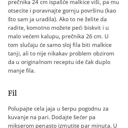
prečnika 24 cm ispašće malkice viši, pa mu
otsecite i poravnajte gornju površinu (kao
što sam ja uradila). Ako to ne želite da
radite, komotno možete peći biskvit i u
malo većem kalupu, prečnika 26 cm. U
tom slučaju će samo sloj fila biti malkice
tanji, ali to nije nikakav problem obzirom
da u originalnom receptu ide čak duplo
manje fila.
Fil
Polupajte cela jaja u šerpu pogodnu za
kuvanje na pari. Dodajte šećer pa
mikserom penasto izmutite par minuta. U