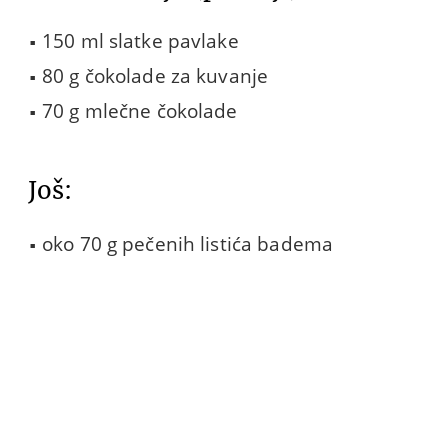
150 ml slatke pavlake
80 g čokolade za kuvanje
70 g mlečne čokolade
Još:
oko 70 g pečenih listića badema