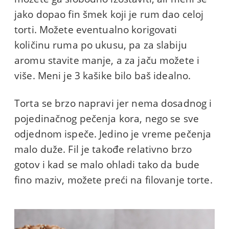
jako dopao fin šmek koji je rum dao celoj
torti. Možete eventualno korigovati
količinu ruma po ukusu, pa za slabiju
aromu stavite manje, a za jaču možete i
više. Meni je 3 kašike bilo baš idealno.
Torta se brzo napravi jer nema dosadnog i
pojedinačnog pečenja kora, nego se sve
odjednom ispeče. Jedino je vreme pečenja
malo duže. Fil je takođe relativno brzo
gotov i kad se malo ohladi tako da bude
fino maziv, možete preći na filovanje torte.