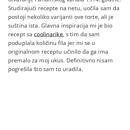
Studirajući recepte na netu, uočila sam da
postoji nekoliko varijanti ove torte, ali je
suština ista. Glavna inspiracija mi je bio
recept sa
coolinarike
, s tim da sam
poduplala količinu fila jer mi se u
originalnom receptu učinilo da ga ima
premalo za moj ukus. Definitivno nisam
pogrešila što sam to uradila.