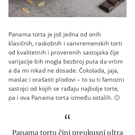
Panama torta je još jedna od onih
klasičnih, raskošnih i vanvremenskih torti
od kvalitetnih i proverenih sastojaka čije
varijacije bih mogla bezbroj puta da vrtim
a da mi nikad ne dosade. Čokolada, jaja,
maslac i orašasti plodovi – to su ti famozni
sastojci od kojih se rađaju najbolje torte,
pa i ova Panama torta između ostalih. 🙂
Panama tortu čini preukusni ultra