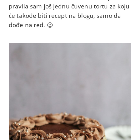
pravila sam još jednu čuvenu tortu za koju
će takođe biti recept na blogu, samo da
dođe na red. 😉