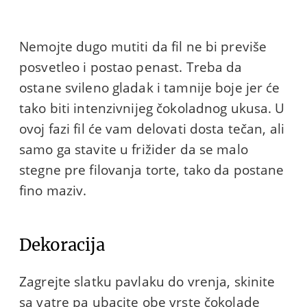
Nemojte dugo mutiti da fil ne bi previše
posvetleo i postao penast. Treba da
ostane svileno gladak i tamnije boje jer će
tako biti intenzivnijeg čokoladnog ukusa. U
ovoj fazi fil će vam delovati dosta tečan, ali
samo ga stavite u frižider da se malo
stegne pre filovanja torte, tako da postane
fino maziv.
Dekoracija
Zagrejte slatku pavlaku do vrenja, skinite
sa vatre pa ubacite obe vrste čokolade