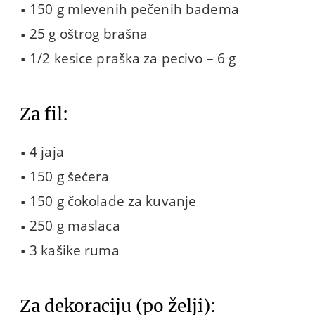
150 g mlevenih pečenih badema
25 g oštrog brašna
1/2 kesice praška za pecivo – 6 g
Za fil:
4 jaja
150 g šećera
150 g čokolade za kuvanje
250 g maslaca
3 kašike ruma
Za dekoraciju (po želji):