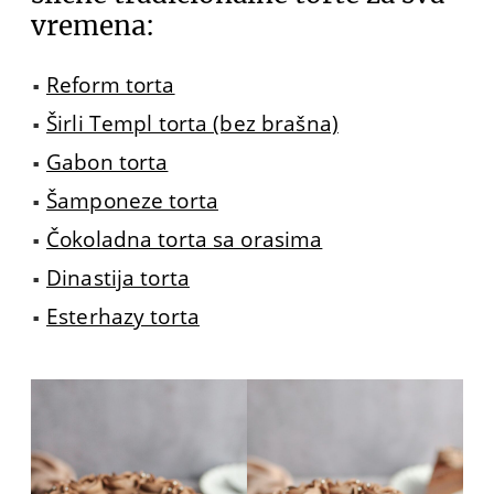
vremena:
Reform torta
Širli Templ torta (bez brašna)
Gabon torta
Šamponeze torta
Čokoladna torta sa orasima
Dinastija torta
Esterhazy torta