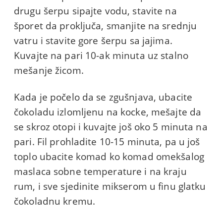
drugu šerpu sipajte vodu, stavite na
šporet da proključa, smanjite na srednju
vatru i stavite gore šerpu sa jajima.
Kuvajte na pari 10-ak minuta uz stalno
mešanje žicom.
Kada je počelo da se zgušnjava, ubacite
čokoladu izlomljenu na kocke, mešajte da
se skroz otopi i kuvajte još oko 5 minuta na
pari. Fil prohladite 10-15 minuta, pa u još
toplo ubacite komad ko komad omekšalog
maslaca sobne temperature i na kraju
rum, i sve sjedinite mikserom u finu glatku
čokoladnu kremu.