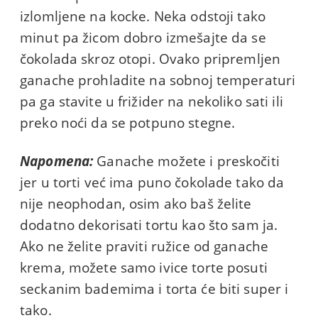
izlomljene na kocke. Neka odstoji tako
minut pa žicom dobro izmešajte da se
čokolada skroz otopi. Ovako pripremljen
ganache prohladite na sobnoj temperaturi
pa ga stavite u frižider na nekoliko sati ili
preko noći da se potpuno stegne.
Napomena:
Ganache možete i preskočiti
jer u torti već ima puno čokolade tako da
nije neophodan, osim ako baš želite
dodatno dekorisati tortu kao što sam ja.
Ako ne želite praviti ružice od ganache
krema, možete samo ivice torte posuti
seckanim bademima i torta će biti super i
tako.