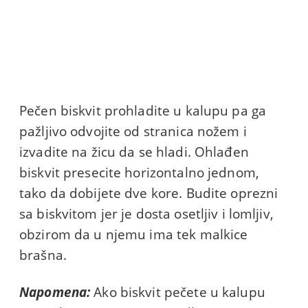
Pečen biskvit prohladite u kalupu pa ga
pažljivo odvojite od stranica nožem i
izvadite na žicu da se hladi. Ohlađen
biskvit presecite horizontalno jednom,
tako da dobijete dve kore. Budite oprezni
sa biskvitom jer je dosta osetljiv i lomljiv,
obzirom da u njemu ima tek malkice
brašna.
Napomena:
Ako biskvit pečete u kalupu