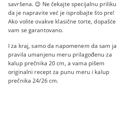
savršena. 😉 Ne čekajte specijalnu priliku
da je napravite već je isprobajte što pre!
Ako volite ovakve klasične torte, dopašće
vam se garantovano.
I za kraj, samo da napomenem da sam ja
pravila umanjenu meru prilagođenu za
kalup prečnika 20 cm, a vama pišem
originalni recept za punu meru i kalup
prečnika 24/26 cm.