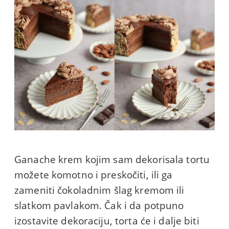
Ganache krem kojim sam dekorisala tortu
možete komotno i preskočiti, ili ga
zameniti čokoladnim šlag kremom ili
slatkom pavlakom. Čak i da potpuno
izostavite dekoraciju, torta će i dalje biti