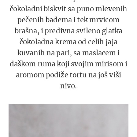
čokoladni biskvit sa puno mlevenih
pečenih badema i tek mrvicom
brašna, i predivna svileno glatka
čokoladna krema od celih jaja
kuvanih na pari, sa maslacem i
daškom ruma koji svojim mirisom i
aromom podiže tortu na još viši
nivo.