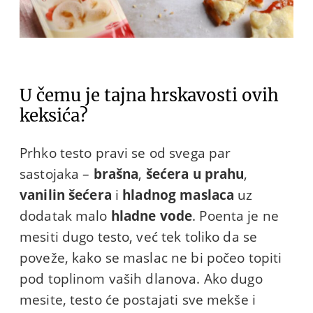
U čemu je tajna hrskavosti ovih
keksića?
Prhko testo pravi se od svega par
sastojaka –
brašna
,
šećera u prahu
,
vanilin šećera
i
hladnog maslaca
uz
dodatak malo
hladne vode
. Poenta je ne
mesiti dugo testo, već tek toliko da se
poveže, kako se maslac ne bi počeo topiti
pod toplinom vaših dlanova. Ako dugo
mesite, testo će postajati sve mekše i