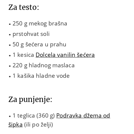
Za testo:
250 g mekog brašna
prstohvat soli
50 g šećera u prahu
1 kesica
Dolcela vanilin šećera
220 g hladnog maslaca
1 kašika hladne vode
Za punjenje:
1 teglica (360 g)
Podravka džema od
šipka
(ili po želji)