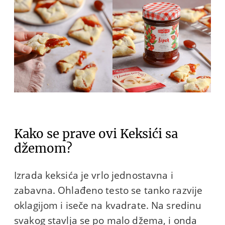
Kako se prave ovi Keksići sa
džemom?
Izrada keksića je vrlo jednostavna i
zabavna. Ohlađeno testo se tanko razvije
oklagijom i iseče na kvadrate. Na sredinu
svakog stavlja se po malo džema, i onda