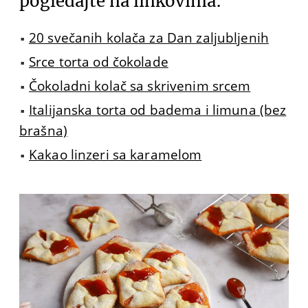
pogledajte na linkovima:
20 svečanih kolača za Dan zaljubljenih
Srce torta od čokolade
Čokoladni kolač sa skrivenim srcem
Italijanska torta od badema i limuna (bez
brašna)
Kakao linzeri sa karamelom