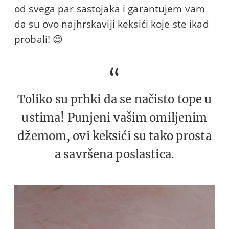
od svega par sastojaka i garantujem vam
da su ovo najhrskaviji keksići koje ste ikad
probali! 😉
Toliko su prhki da se načisto tope u
ustima! Punjeni vašim omiljenim
džemom, ovi keksići su tako prosta
a savršena poslastica.