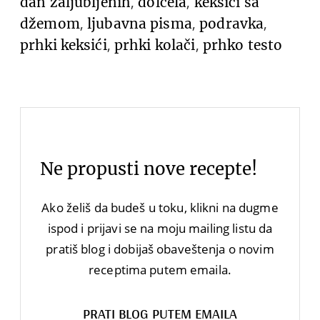
,
,
dan zaljubljenih
dolcela
keksići sa
,
,
,
džemom
ljubavna pisma
podravka
,
,
prhki keksići
prhki kolači
prhko testo
Ne propusti nove recepte!
Ako želiš da budeš u toku, klikni na dugme
ispod i prijavi se na moju mailing listu da
pratiš blog i dobijaš obaveštenja o novim
receptima putem emaila.
PRATI BLOG PUTEM EMAILA