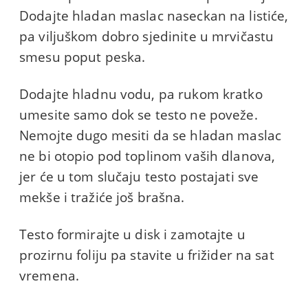
Dodajte hladan maslac naseckan na listiće,
pa viljuškom dobro sjedinite u mrvičastu
smesu poput peska.
Dodajte hladnu vodu, pa rukom kratko
umesite samo dok se testo ne poveže.
Nemojte dugo mesiti da se hladan maslac
ne bi otopio pod toplinom vaših dlanova,
jer će u tom slučaju testo postajati sve
mekše i tražiće još brašna.
Testo formirajte u disk i zamotajte u
prozirnu foliju pa stavite u frižider na sat
vremena.