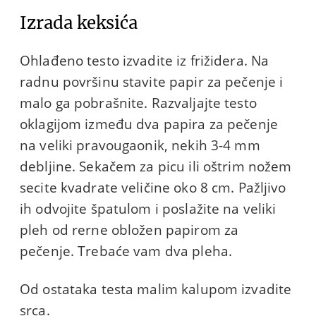
Izrada keksića
Ohlađeno testo izvadite iz frižidera. Na
radnu površinu stavite papir za pečenje i
malo ga pobrašnite. Razvaljajte testo
oklagijom između dva papira za pečenje
na veliki pravougaonik, nekih 3-4 mm
debljine. Sekačem za picu ili oštrim nožem
secite kvadrate veličine oko 8 cm. Pažljivo
ih odvojite špatulom i poslažite na veliki
pleh od rerne obložen papirom za
pečenje. Trebaće vam dva pleha.
Od ostataka testa malim kalupom izvadite
srca.