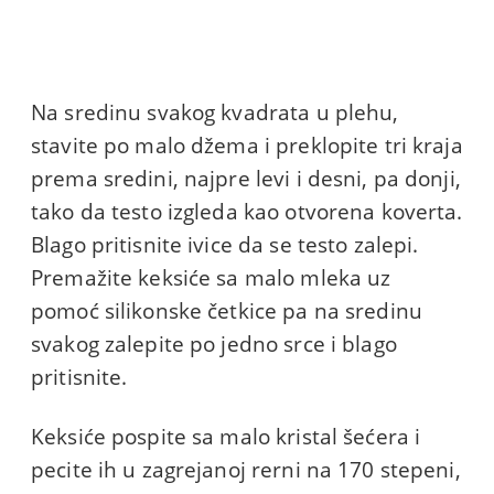
Na sredinu svakog kvadrata u plehu,
stavite po malo džema i preklopite tri kraja
prema sredini, najpre levi i desni, pa donji,
tako da testo izgleda kao otvorena koverta.
Blago pritisnite ivice da se testo zalepi.
Premažite keksiće sa malo mleka uz
pomoć silikonske četkice pa na sredinu
svakog zalepite po jedno srce i blago
pritisnite.
Keksiće pospite sa malo kristal šećera i
pecite ih u zagrejanoj rerni na 170 stepeni,