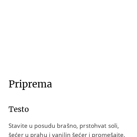
Priprema
Testo
Stavite u posudu brašno, prstohvat soli,
šećer u prahu i vanilin šećer i promešajte.