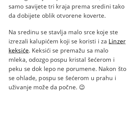
samo savijete tri kraja prema sredini tako
da dobijete oblik otvorene koverte.
Na sredinu se stavlja malo srce koje ste
izrezali kalupićem koji se koristi i za
Linzer
keksiće
. Keksići se premažu sa malo
mleka, odozgo pospu kristal šećerom i
peku se dok lepo ne porumene. Nakon što
se ohlade, pospu se šećerom u prahu i
uživanje može da počne. 😉