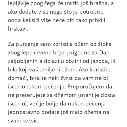
lepljivije zbog čega će tražiti još brašna, a
ako dodate više nego što je potrebno,
onda keksići više neće biti tako prhki i
hrskavi.
Za punjenje sam koristila džem od šipka
zbog lepe crvene boje, prigodne za Dan
zaljubljenih a dolazi u obzir i od jagoda, ili
bilo koji vaš omiljeni džem. Ako koristite
domaći, birajte neki čvrst da vam ne bi
iscurio tokom pečenja. Preporučujem da
ne preterujete sa džemom (meni je dosta
iscurio), već je bolje da nakon pečenja
jednostavno dodate još malo džema na
svaki keksić.