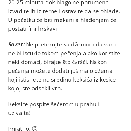
20-25 minuta dok blago ne porumene.
Izvadite ih iz rerne i ostavite da se ohlade.
U početku će biti mekani a hlađenjem će
postati fini hrskavi.
Savet:
Ne preterujte sa džemom da vam
ne bi iscurio tokom pečenja a ako koristite
neki domaći, birajte što čvršći. Nakon
pečenja možete dodati još malo džema
koji istisnete na sredinu keksića iz kesice
kojoj ste odsekli vrh.
Keksiće pospite šećerom u prahu i
uživajte!
Prijatno. 🙂