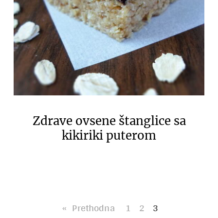
Zdrave ovsene štanglice sa
kikiriki puterom
«
Prethodna
1
2
3