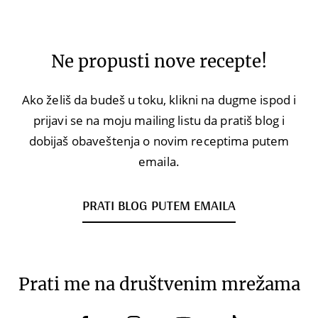
Ne propusti nove recepte!
Ako želiš da budeš u toku, klikni na dugme ispod i
prijavi se na moju mailing listu da pratiš blog i
dobijaš obaveštenja o novim receptima putem
emaila.
PRATI BLOG PUTEM EMAILA
Prati me na društvenim mrežama