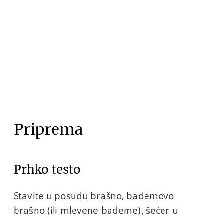
Priprema
Prhko testo
Stavite u posudu brašno, bademovo
brašno (ili mlevene bademe), šećer u