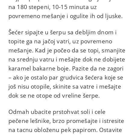
na 180 stepeni, 10-15 minuta uz
povremeno mešanje i ogulite ih od ljuske.
Šećer sipajte u šerpu sa debljim dnom i
topite ga na jačoj vatri, uz povremeno
mešanje. Kad je počeo da se topi, smanjite
na srednju vatru i mešajte dok ne dobijete
karamel bakarne boje. Pazite da ne zagori
– ako je ostalo par grudvica šećera koje se
još nisu otopile, skinite sa vatre i mešajte
dok se ne otope od vreline šerpe.
Odmah ubacite prstohvat soli i cele
pečene lešnike, brzo promešajte i istresite
na tacnu obloženu pek papirom. Ostavite