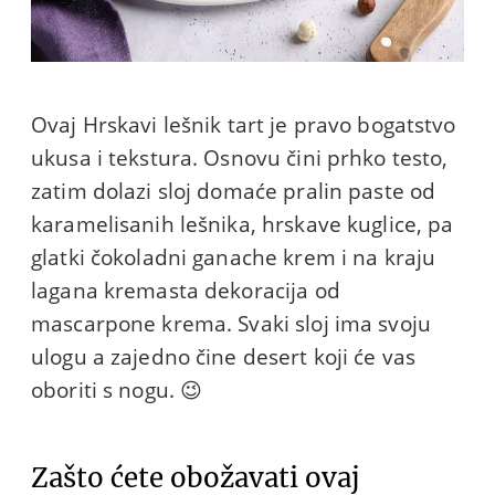
Ovaj Hrskavi lešnik tart je pravo bogatstvo
ukusa i tekstura. Osnovu čini prhko testo,
zatim dolazi sloj domaće pralin paste od
karamelisanih lešnika, hrskave kuglice, pa
glatki čokoladni ganache krem i na kraju
lagana kremasta dekoracija od
mascarpone krema. Svaki sloj ima svoju
ulogu a zajedno čine desert koji će vas
oboriti s nogu. 😉
Zašto ćete obožavati ovaj