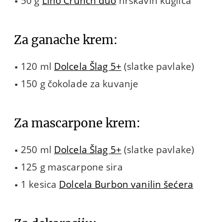
50 g
Lino Crunch duo
hrskavih kuglica
Za ganache krem:
120 ml
Dolcela Šlag 5+
(slatke pavlake)
150 g čokolade za kuvanje
Za mascarpone krem:
250 ml
Dolcela Šlag 5+
(slatke pavlake)
125 g mascarpone sira
1 kesica
Dolcela Burbon vanilin šećera