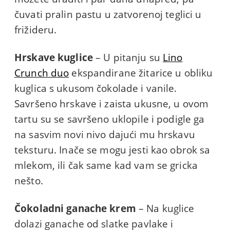
čuvati pralin pastu u zatvorenoj teglici u
frižideru.
Hrskave kuglice
– U pitanju su
Lino
Crunch duo
ekspandirane žitarice u obliku
kuglica s ukusom čokolade i vanile.
Savršeno hrskave i zaista ukusne, u ovom
tartu su se savršeno uklopile i podigle ga
na sasvim novi nivo dajući mu hrskavu
teksturu. Inače se mogu jesti kao obrok sa
mlekom, ili čak same kad vam se gricka
nešto.
Čokoladni ganache krem
– Na kuglice
dolazi ganache od slatke pavlake i