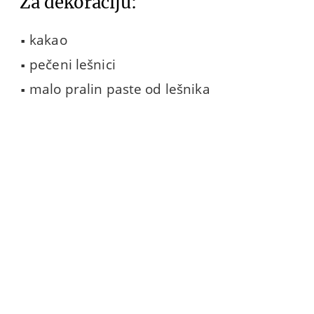
Za dekoraciju:
kakao
pečeni lešnici
malo pralin paste od lešnika