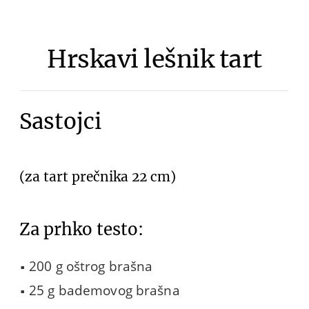
Hrskavi lešnik tart
Sastojci
(za tart prečnika 22 cm)
Za prhko testo:
200 g oštrog brašna
25 g bademovog brašna