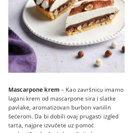
Mascarpone krem
– Kao završnicu imamo
lagani krem od mascarpone sira i slatke
pavlake, aromatizovan burbon vanilin
šećerom. Da bi dobili ovaj prugasti izgled
tarta, najpre izvučete uz pomoć