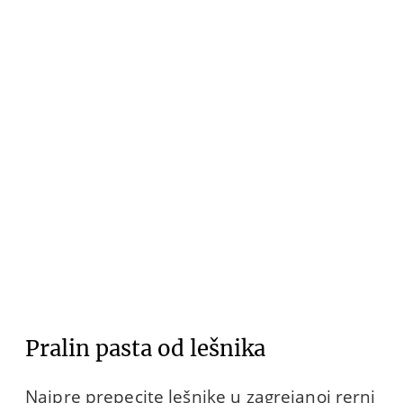
Pralin pasta od lešnika
Najpre prepecite lešnike u zagrejanoj rerni