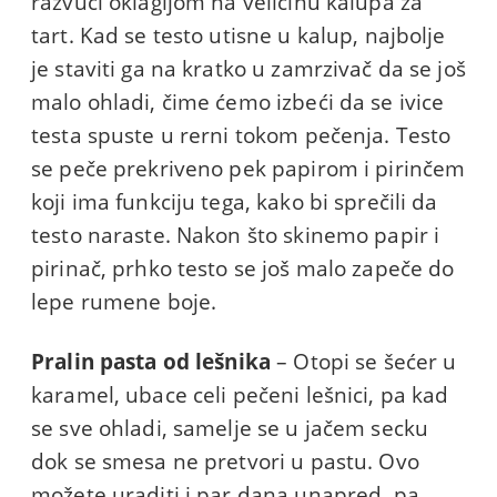
razvući oklagijom na veličinu kalupa za
tart. Kad se testo utisne u kalup, najbolje
je staviti ga na kratko u zamrzivač da se još
malo ohladi, čime ćemo izbeći da se ivice
testa spuste u rerni tokom pečenja. Testo
se peče prekriveno pek papirom i pirinčem
koji ima funkciju tega, kako bi sprečili da
testo naraste. Nakon što skinemo papir i
pirinač, prhko testo se još malo zapeče do
lepe rumene boje.
Pralin pasta od lešnika
– Otopi se šećer u
karamel, ubace celi pečeni lešnici, pa kad
se sve ohladi, samelje se u jačem secku
dok se smesa ne pretvori u pastu. Ovo
možete uraditi i par dana unapred, pa