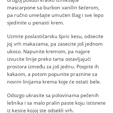
mascarpone sa burbon vanilin šećerom,
pa ručno umešajte umućen šlag i sve lepo
sjedinite u penasti krem.
Uzmite poslastičarsku špric kesu, odsecite
joj vrh makazama, pa zasecite još jednom
ukoso. Napunite kremom, pa najpre
izvucite linije preko tarta ostavljajući
prostora između za još jednu. Pospite ih
kakaom, a potom popunite praznine sa
novim linijama krema koje će ostati bele.
Odozgo ukrasite sa polovinama pečenih
lešnika i sa malo pralin paste koju istisnete
iz kesice kojoj ste odsekli vrh.