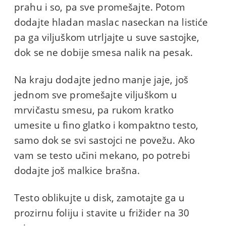
prahu i so, pa sve promešajte. Potom
dodajte hladan maslac naseckan na listiće
pa ga viljuškom utrljajte u suve sastojke,
dok se ne dobije smesa nalik na pesak.
Na kraju dodajte jedno manje jaje, još
jednom sve promešajte viljuškom u
mrvičastu smesu, pa rukom kratko
umesite u fino glatko i kompaktno testo,
samo dok se svi sastojci ne povežu. Ako
vam se testo učini mekano, po potrebi
dodajte još malkice brašna.
Testo oblikujte u disk, zamotajte ga u
prozirnu foliju i stavite u frižider na 30