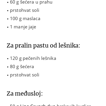
60 g šećera u prahu
prstohvat soli
100 g maslaca
1 manje jaje
Za pralin pastu od lešnika:
120 g pečenih lešnika
80 g šećera
prstohvat soli
Za međusloj: