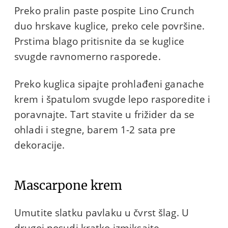
Preko pralin paste pospite Lino Crunch
duo hrskave kuglice, preko cele površine.
Prstima blago pritisnite da se kuglice
svugde ravnomerno rasporede.
Preko kuglica sipajte prohlađeni ganache
krem i špatulom svugde lepo rasporedite i
poravnajte. Tart stavite u frižider da se
ohladi i stegne, barem 1-2 sata pre
dekoracije.
Mascarpone krem
Umutite slatku pavlaku u čvrst šlag. U
drugoj posudi kratko izmiksajte