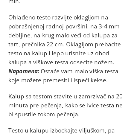
min.
Ohlađeno testo razvijte oklagijom na
pobrašnjenoj radnoj površini, na 3-4 mm
debljine, na krug malo veći od kalupa za
tart, prečnika 22 cm. Oklagijom prebacite
testo na kalup i lepo utisnite uz obod
kalupa a viškove testa odsecite nožem.
Napomena:
Ostaće vam malo viška testa
koje možete premesiti i ispeći kekse.
Kalup sa testom stavite u zamrzivač na 20
minuta pre pečenja, kako se ivice testa ne
bi spustile tokom pečenja.
Testo u kalupu izbockajte viljuškom, pa