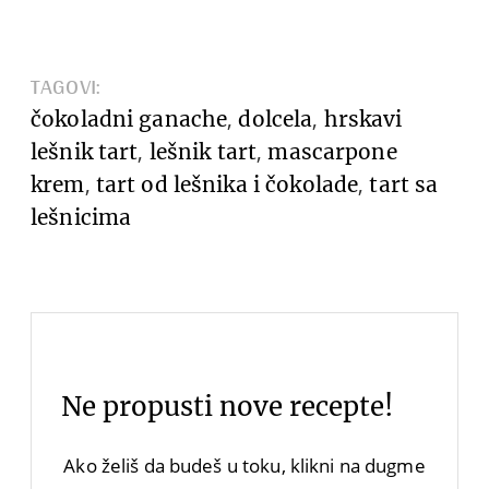
TAGOVI:
,
,
čokoladni ganache
dolcela
hrskavi
,
,
lešnik tart
lešnik tart
mascarpone
,
,
krem
tart od lešnika i čokolade
tart sa
lešnicima
Ne propusti nove recepte!
Ako želiš da budeš u toku, klikni na dugme