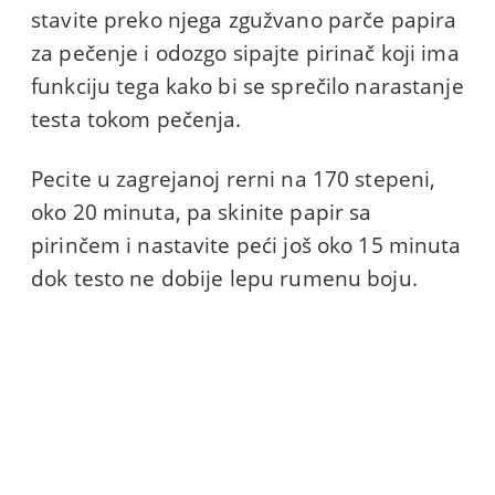
stavite preko njega zgužvano parče papira
za pečenje i odozgo sipajte pirinač koji ima
funkciju tega kako bi se sprečilo narastanje
testa tokom pečenja.
Pecite u zagrejanoj rerni na 170 stepeni,
oko 20 minuta, pa skinite papir sa
pirinčem i nastavite peći još oko 15 minuta
dok testo ne dobije lepu rumenu boju.