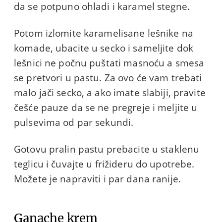
da se potpuno ohladi i karamel stegne.
Potom izlomite karamelisane lešnike na
komade, ubacite u secko i sameljite dok
lešnici ne počnu puštati masnoću a smesa
se pretvori u pastu. Za ovo će vam trebati
malo jači secko, a ako imate slabiji, pravite
češće pauze da se ne pregreje i meljite u
pulsevima od par sekundi.
Gotovu pralin pastu prebacite u staklenu
teglicu i čuvajte u frižideru do upotrebe.
Možete je napraviti i par dana ranije.
Ganache krem