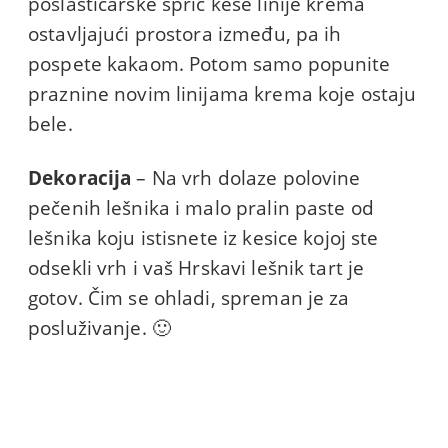
poslastičarske špric kese linije krema
ostavljajući prostora između, pa ih
pospete kakaom. Potom samo popunite
praznine novim linijama krema koje ostaju
bele.
Dekoracija
– Na vrh dolaze polovine
pečenih lešnika i malo pralin paste od
lešnika koju istisnete iz kesice kojoj ste
odsekli vrh i vaš Hrskavi lešnik tart je
gotov. Čim se ohladi, spreman je za
posluživanje. 🙂