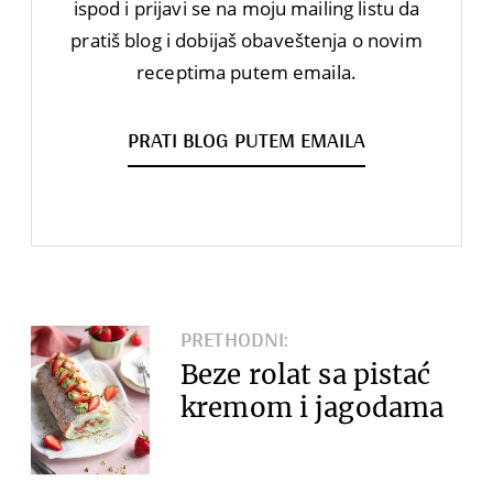
ispod i prijavi se na moju mailing listu da
pratiš blog i dobijaš obaveštenja o novim
receptima putem emaila.
PRATI BLOG PUTEM EMAILA
PRETHODNI:
Beze rolat sa pistać
kremom i jagodama