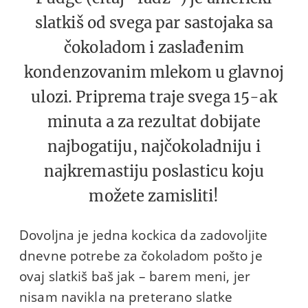
slatkiš od svega par sastojaka sa
čokoladom i zaslađenim
kondenzovanim mlekom u glavnoj
ulozi. Priprema traje svega 15-ak
minuta a za rezultat dobijate
najbogatiju, najčokoladniju i
najkremastiju poslasticu koju
možete zamisliti!
Dovoljna je jedna kockica da zadovoljite
dnevne potrebe za čokoladom pošto je
ovaj slatkiš baš jak – barem meni, jer
nisam navikla na preterano slatke