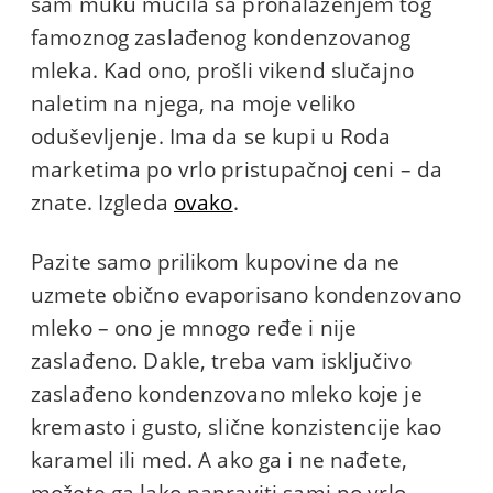
sam muku mučila sa pronalaženjem tog
famoznog zaslađenog kondenzovanog
mleka. Kad ono, prošli vikend slučajno
naletim na njega, na moje veliko
oduševljenje. Ima da se kupi u Roda
marketima po vrlo pristupačnoj ceni – da
znate. Izgleda
ovako
.
Pazite samo prilikom kupovine da ne
uzmete obično evaporisano kondenzovano
mleko – ono je mnogo ređe i nije
zaslađeno. Dakle, treba vam isključivo
zaslađeno kondenzovano mleko koje je
kremasto i gusto, slične konzistencije kao
karamel ili med. A ako ga i ne nađete,