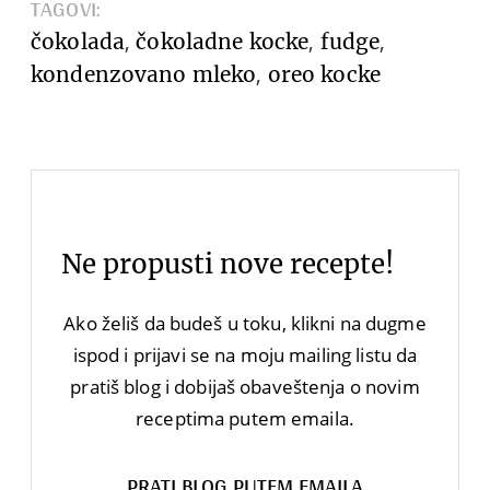
TAGOVI:
,
,
,
čokolada
čokoladne kocke
fudge
,
kondenzovano mleko
oreo kocke
Ne propusti nove recepte!
Ako želiš da budeš u toku, klikni na dugme
ispod i prijavi se na moju mailing listu da
pratiš blog i dobijaš obaveštenja o novim
receptima putem emaila.
PRATI BLOG PUTEM EMAILA