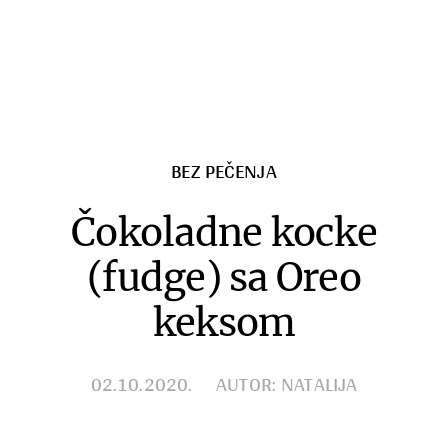
Zimnica
Razno
BEZ PEČENJA
Čokoladne kocke
(fudge) sa Oreo
keksom
02.10.2020.
AUTOR: NATALIJA