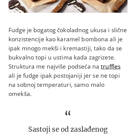
Fudge je bogatog čokoladnog ukusa i slične
konzistencije kao karamel bombona ali je
ipak mnogo mekši i kremastiji, tako da se
bukvalno topi u ustima kada zagrizete.
Struktura me najviše podseća na
truffles
ali je fudge ipak postojaniji jer se ne topi
na sobnoj temperaturi, samo malo
omekša.
Sastoji se od zaslađenog