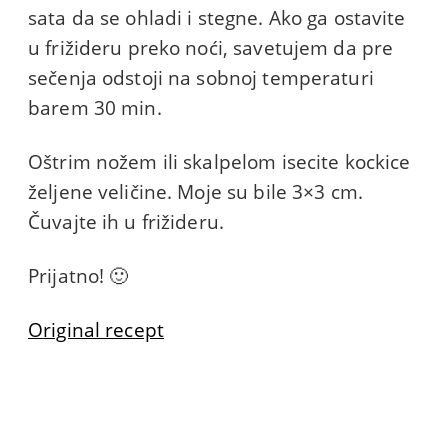
sata da se ohladi i stegne. Ako ga ostavite
u frižideru preko noći, savetujem da pre
sečenja odstoji na sobnoj temperaturi
barem 30 min.
Oštrim nožem ili skalpelom isecite kockice
željene veličine. Moje su bile 3×3 cm.
Čuvajte ih u frižideru.
Prijatno! 🙂
Original recept