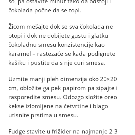
so, pa ostavite minut tako da odstoji i
čokolada počne da se topi.
Žicom mešajte dok se sva čokolada ne
otopi i dok ne dobijete gustu i glatku
čokoladnu smesu konzistencije kao
karamel – rastezaće se kada podignete
kašiku i pustite da s nje curi smesa.
Uzmite manji pleh dimenzija oko 20×20
cm, obložite ga pek papirom pa sipajte i
rasporedite smesu. Odozgo složite oreo
kekse izlomljene na četvrtine i blago
utisnite prstima u smesu.
Fudge stavite u frižider na najmanje 2-3