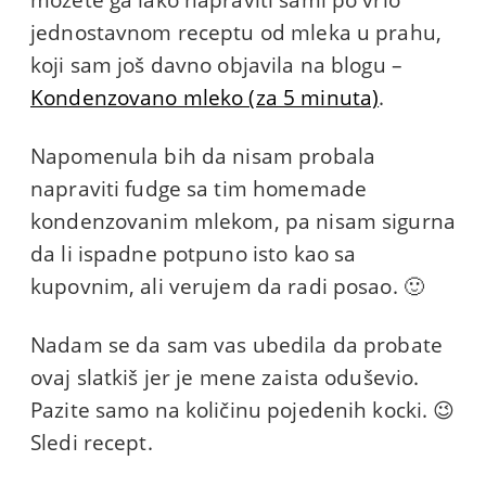
možete ga lako napraviti sami po vrlo
jednostavnom receptu od mleka u prahu,
koji sam još davno objavila na blogu –
Kondenzovano mleko (za 5 minuta)
.
Napomenula bih da nisam probala
napraviti fudge sa tim homemade
kondenzovanim mlekom, pa nisam sigurna
da li ispadne potpuno isto kao sa
kupovnim, ali verujem da radi posao. 🙂
Nadam se da sam vas ubedila da probate
ovaj slatkiš jer je mene zaista oduševio.
Pazite samo na količinu pojedenih kocki. 😉
Sledi recept.