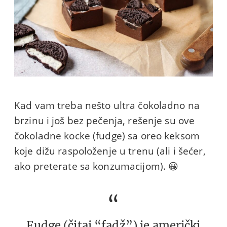
Kad vam treba nešto ultra čokoladno na
brzinu i još bez pečenja, rešenje su ove
čokoladne kocke (fudge) sa oreo keksom
koje dižu raspoloženje u trenu (ali i šećer,
ako preterate sa konzumacijom). 😀
Fudge (čitaj “fadž”) je američki