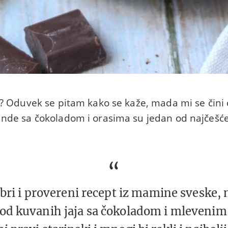
e? Oduvek se pitam kako se kaže, mada mi se čini
nde sa čokoladom i orasima su jedan od najčešć
obri i provereni recept iz mamine sveske,
je od kuvanih jaja sa čokoladom i mlevenim