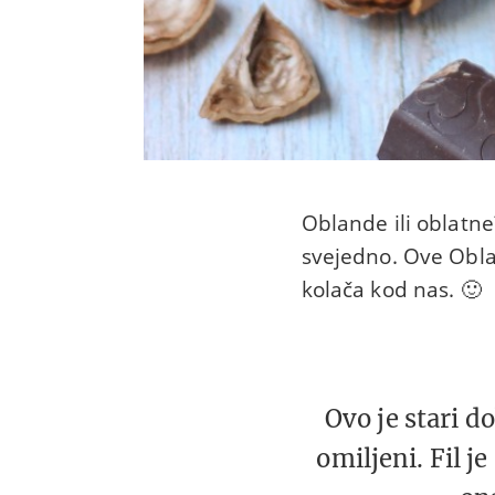
Oblande ili oblatn
svejedno. Ove Obla
kolača kod nas. 🙂
Ovo je stari d
omiljeni. Fil 