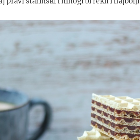
j pravi starinski i mnogi bi rekli i najbolji