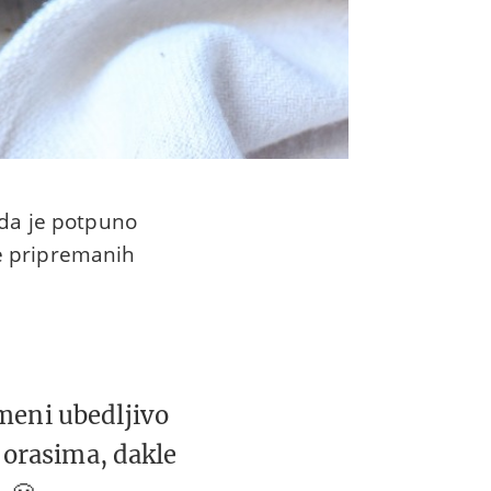
 da je potpuno
e pripremanih
 meni ubedljivo
 orasima, dakle