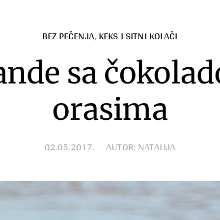
BEZ PEČENJA
,
KEKS I SITNI KOLAČI
ande sa čokolad
orasima
02.05.2017.
AUTOR: NATALIJA