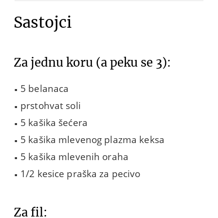
Sastojci
Za jednu koru (a peku se 3):
5 belanaca
prstohvat soli
5 kašika šećera
5 kašika mlevenog plazma keksa
5 kašika mlevenih oraha
1/2 kesice praška za pecivo
Za fil: