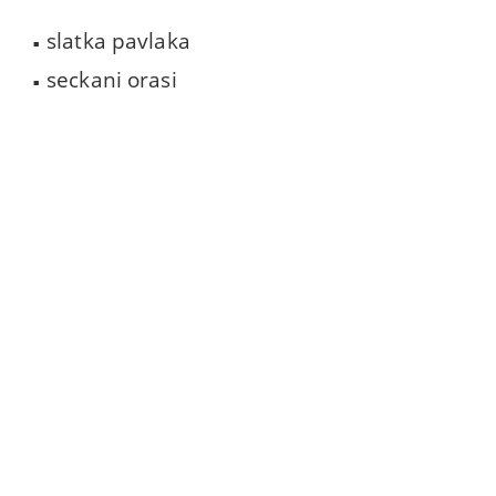
slatka pavlaka
seckani orasi