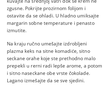
kuvajte na srednjoj vatri dok se krem ne
zgusne. Pokrijte prozirnom folijom i
ostavite da se ohladi. U hladno umiksajte
margarin sobne temperature i penasto
izmutite.
Na kraju ručno umešajte izdrobljeni
plazma keks na sitne komadiće, sitno
seckane orahe koje ste prethodno malo
prepekli u rerni radi lepše arome, a potom
i sitno naseckane obe vrste čokolade.
Lagano izmešajte da se sve sjedini.