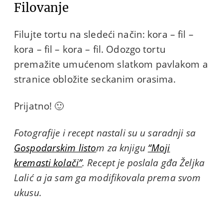
Filovanje
Filujte tortu na sledeći način: kora – fil –
kora – fil – kora – fil. Odozgo tortu
premažite umućenom slatkom pavlakom a
stranice obložite seckanim orasima.
Prijatno! 🙂
Fotografije i recept nastali su u saradnji sa
Gospodarskim listo
m za knjigu
“Moji
kremasti kolači”
. Recept je poslala gđa Željka
Lalić a ja sam ga modifikovala prema svom
ukusu.