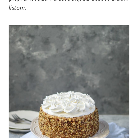
listom
.