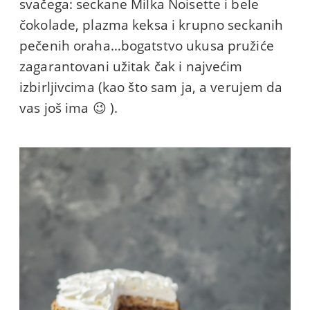
svačega: seckane Milka Noisette i bele
čokolade, plazma keksa i krupno seckanih
pečenih oraha…bogatstvo ukusa pružiće
zagarantovani užitak čak i najvećim
izbirljivcima (kao što sam ja, a verujem da
vas još ima 😉 ).