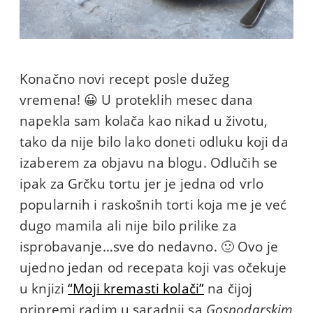
Konačno novi recept posle dužeg
vremena! 😀 U proteklih mesec dana
napekla sam kolača kao nikad u životu,
tako da nije bilo lako doneti odluku koji da
izaberem za objavu na blogu. Odlučih se
ipak za Grčku tortu jer je jedna od vrlo
popularnih i raskošnih torti koja me je već
dugo mamila ali nije bilo prilike za
isprobavanje…sve do nedavno. 🙂 Ovo je
ujedno jedan od recepata koji vas očekuje
u knjizi
“Moji kremasti kolači”
na čijoj
pripremi radim u saradnji sa
Gospodarskim