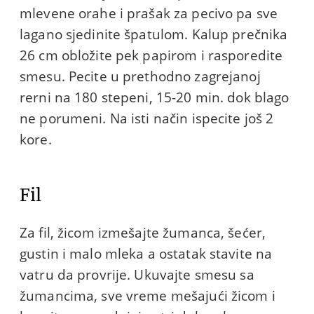
mlevene orahe i prašak za pecivo pa sve
lagano sjedinite špatulom. Kalup prečnika
26 cm obložite pek papirom i rasporedite
smesu. Pecite u prethodno zagrejanoj
rerni na 180 stepeni, 15-20 min. dok blago
ne porumeni. Na isti način ispecite još 2
kore.
Fil
Za fil, žicom izmešajte žumanca, šećer,
gustin i malo mleka a ostatak stavite na
vatru da provrije. Ukuvajte smesu sa
žumancima, sve vreme mešajući žicom i