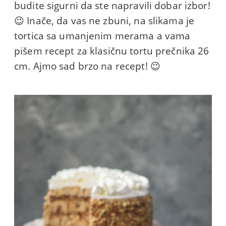
budite sigurni da ste napravili dobar izbor!
😉 Inače, da vas ne zbuni, na slikama je
tortica sa umanjenim merama a vama
pišem recept za klasičnu tortu prečnika 26
cm. Ajmo sad brzo na recept! 😉