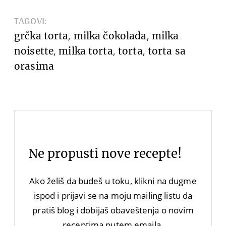
TAGOVI:
,
,
grčka torta
milka čokolada
milka
,
,
,
noisette
milka torta
torta
torta sa
orasima
Ne propusti nove recepte!
Ako želiš da budeš u toku, klikni na dugme
ispod i prijavi se na moju mailing listu da
pratiš blog i dobijaš obaveštenja o novim
receptima putem emaila.