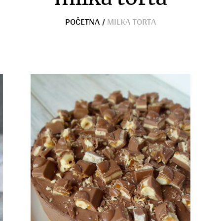
POČETNA
/
MILKA TORTA