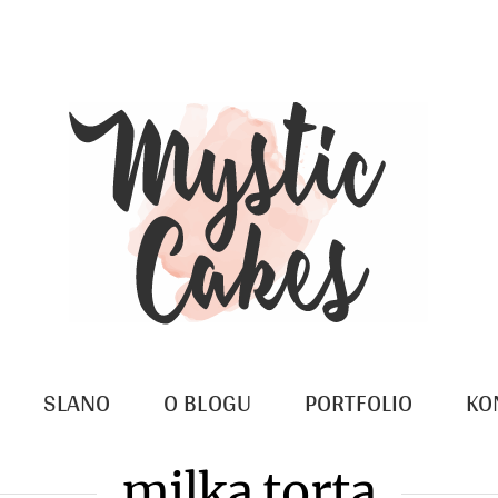
SLANO
O BLOGU
PORTFOLIO
KO
milka torta