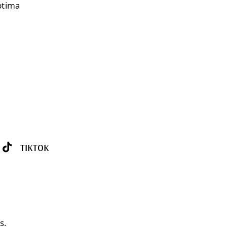
eptima
TIKTOK
s.