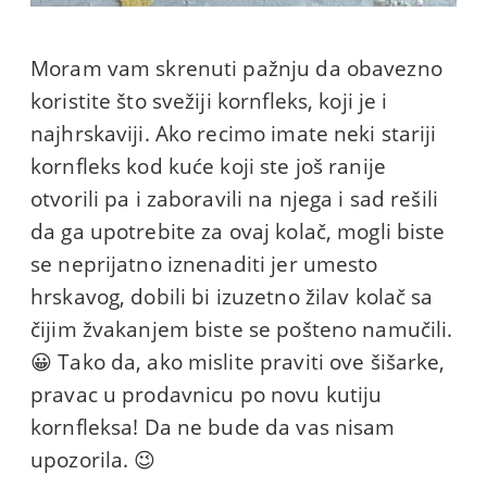
Moram vam skrenuti pažnju da obavezno
koristite što svežiji kornfleks, koji je i
najhrskaviji. Ako recimo imate neki stariji
kornfleks kod kuće koji ste još ranije
otvorili pa i zaboravili na njega i sad rešili
da ga upotrebite za ovaj kolač, mogli biste
se neprijatno iznenaditi jer umesto
hrskavog, dobili bi izuzetno žilav kolač sa
čijim žvakanjem biste se pošteno namučili.
😀 Tako da, ako mislite praviti ove šišarke,
pravac u prodavnicu po novu kutiju
kornfleksa! Da ne bude da vas nisam
upozorila. 😉