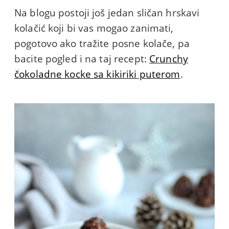
Na blogu postoji još jedan sličan hrskavi
kolačić koji bi vas mogao zanimati,
pogotovo ako tražite posne kolače, pa
bacite pogled i na taj recept:
Crunchy
čokoladne kocke sa kikiriki puterom
.