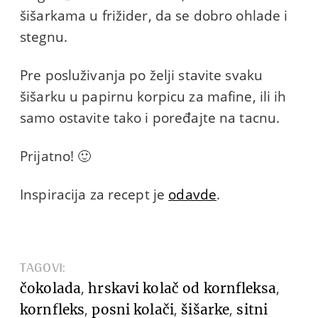
šišarkama u frižider, da se dobro ohlade i
stegnu.
Pre posluživanja po želji stavite svaku
šišarku u papirnu korpicu za mafine, ili ih
samo ostavite tako i poređajte na tacnu.
Prijatno! 🙂
Inspiracija za recept je
odavde
.
TAGOVI:
,
,
čokolada
hrskavi kolač od kornfleksa
,
,
,
kornfleks
posni kolači
šišarke
sitni