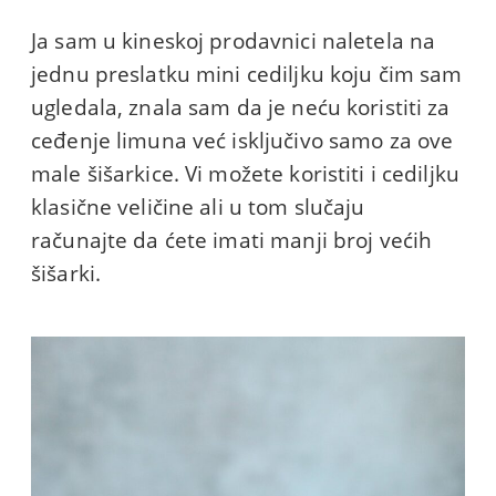
Ja sam u kineskoj prodavnici naletela na
jednu preslatku mini cediljku koju čim sam
ugledala, znala sam da je neću koristiti za
ceđenje limuna već isključivo samo za ove
male šišarkice. Vi možete koristiti i cediljku
klasične veličine ali u tom slučaju
računajte da ćete imati manji broj većih
šišarki.