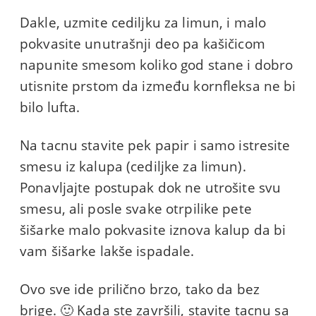
Dakle, uzmite cediljku za limun, i malo
pokvasite unutrašnji deo pa kašičicom
napunite smesom koliko god stane i dobro
utisnite prstom da između kornfleksa ne bi
bilo lufta.
Na tacnu stavite pek papir i samo istresite
smesu iz kalupa (cediljke za limun).
Ponavljajte postupak dok ne utrošite svu
smesu, ali posle svake otrpilike pete
šišarke malo pokvasite iznova kalup da bi
vam šišarke lakše ispadale.
Ovo sve ide prilično brzo, tako da bez
brige. 🙂 Kada ste završili, stavite tacnu sa