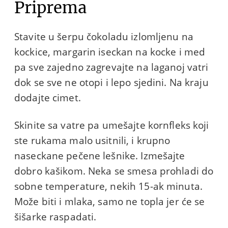
Priprema
Stavite u šerpu čokoladu izlomljenu na
kockice, margarin iseckan na kocke i med
pa sve zajedno zagrevajte na laganoj vatri
dok se sve ne otopi i lepo sjedini. Na kraju
dodajte cimet.
Skinite sa vatre pa umešajte kornfleks koji
ste rukama malo usitnili, i krupno
naseckane pečene lešnike. Izmešajte
dobro kašikom. Neka se smesa prohladi do
sobne temperature, nekih 15-ak minuta.
Može biti i mlaka, samo ne topla jer će se
šišarke raspadati.