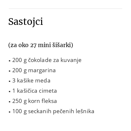
Sastojci
(za oko 27 mini šišarki)
200 g čokolade za kuvanje
200 g margarina
3 kašike meda
1 kašičica cimeta
250 g korn fleksa
100 g seckanih pečenih lešnika