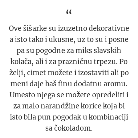
Ove šišarke su izuzetno dekorativne
a isto tako i ukusne, uz to su i posne
pa su pogodne za miks slavskih
kolača, ali i za prazničnu trpezu. Po
želji, cimet možete i izostaviti ali po
meni daje baš finu dodatnu aromu.
Umesto njega se možete opredeliti i
za malo narandžine korice koja bi
isto bila pun pogodak u kombinaciji
sa čokoladom.