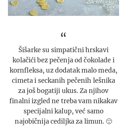
Šišarke su simpatični hrskavi
kolačići bez pečenja od čokolade i
kornfleksa, uz dodatak malo meda,
cimeta i seckanih pečenih lešnika
za još bogatiji ukus. Za njihov
finalni izgled ne treba vam nikakav
specijalni kalup, već samo
najobičnija cediljka za limun. 🙂