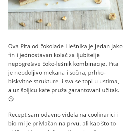
Ova Pita od čokolade i lešnika je jedan jako
fin i jednostavan kolač za ljubitelje
nepogrešive čoko-lešnik kombinacije. Pita
je neodoljivo mekana i sočna, prhko-
biskvitne strukture, i sva se topi u ustima,
a uz šoljicu kafe pruža garantovani užitak.
😉
Recept sam odavno videla na coolinarici i
bio mi je privlačan na prvu, ali kao što to