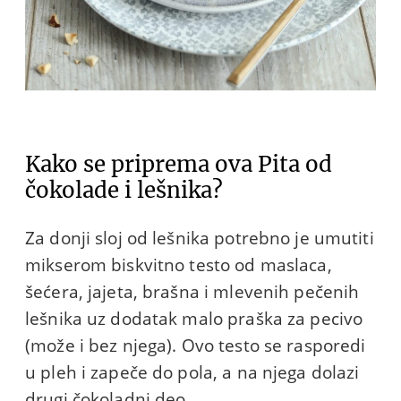
Kako se priprema ova Pita od
čokolade i lešnika?
Za donji sloj od lešnika potrebno je umutiti
mikserom biskvitno testo od maslaca,
šećera, jajeta, brašna i mlevenih pečenih
lešnika uz dodatak malo praška za pecivo
(može i bez njega). Ovo testo se rasporedi
u pleh i zapeče do pola, a na njega dolazi
drugi čokoladni deo.