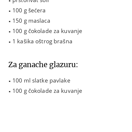
prstohvat soli
100 g šećera
150 g maslaca
100 g čokolade za kuvanje
1 kašika oštrog brašna
Za ganache glazuru:
100 ml slatke pavlake
100 g čokolade za kuvanje