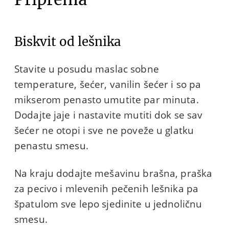
Biskvit od lešnika
Stavite u posudu maslac sobne
temperature, šećer, vanilin šećer i so pa
mikserom penasto umutite par minuta.
Dodajte jaje i nastavite mutiti dok se sav
šećer ne otopi i sve ne poveže u glatku
penastu smesu.
Na kraju dodajte mešavinu brašna, praška
za pecivo i mlevenih pečenih lešnika pa
špatulom sve lepo sjedinite u jednoličnu
smesu.