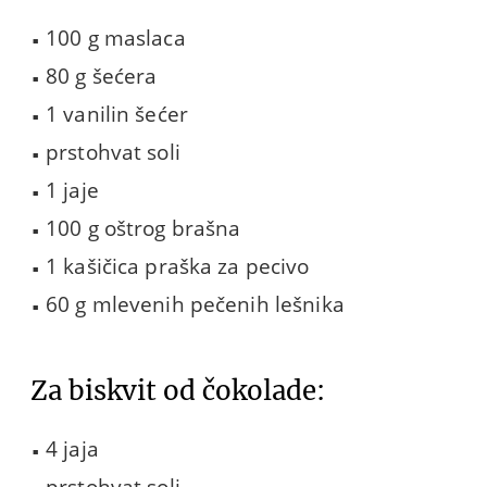
100 g maslaca
80 g šećera
1 vanilin šećer
prstohvat soli
1 jaje
100 g oštrog brašna
1 kašičica praška za pecivo
60 g mlevenih pečenih lešnika
Za biskvit od čokolade:
4 jaja