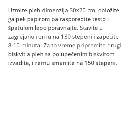
Uzmite pleh dimenzija 30×20 cm, obložite
ga pek papirom pa rasporedite testo i
špatulom lepo poravnajte. Stavite u
zagrejanu rernu na 180 stepeni i zapecite
8-10 minuta. Za to vreme pripremite drugi
biskvit a pleh sa polupečenim biskvitom
izvadite, i rernu smanjite na 150 stepeni.