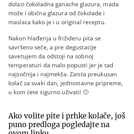
dolazi čokoladna ganache glazura, mada
može i obična glazura od čokolade i
maslaca kako je i u original receptu.
Nakon hlađenja u frižideru pita se
savršeno seče, a pre degustacije
savetujem da odstoji na sobnoj
temperaturi da malo popusti jer je tad
najsočnija i najmekša. Zaista preukusan
kolač za svaki dan, jednostavne pripreme,
u kom ćete sigurno uživati! 🙂
Ako volite pite i prhke kolače, još
puno predloga pogledajte na
ovom linku
.