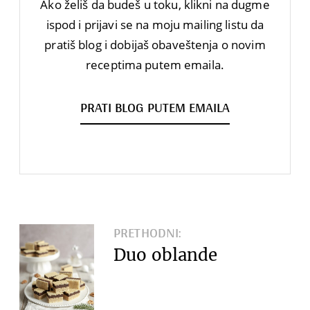
Ako želiš da budeš u toku, klikni na dugme
ispod i prijavi se na moju mailing listu da
pratiš blog i dobijaš obaveštenja o novim
receptima putem emaila.
PRATI BLOG PUTEM EMAILA
PRETHODNI:
Duo oblande