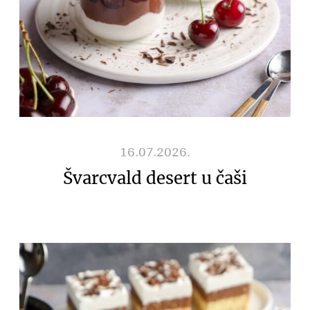
16.07.2026.
Švarcvald desert u čaši