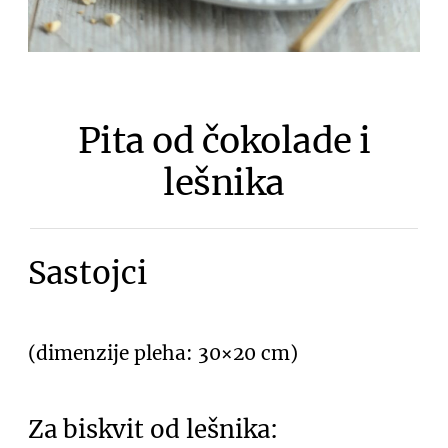
Pita od čokolade i
lešnika
Sastojci
(dimenzije pleha: 30×20 cm)
Za biskvit od lešnika: