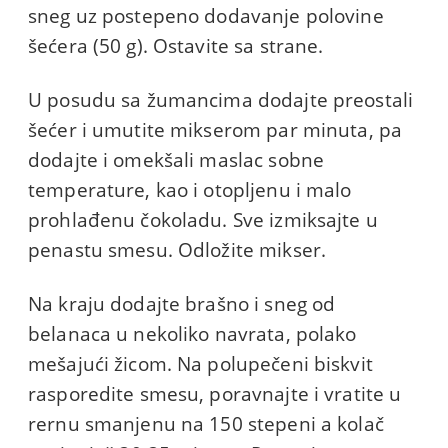
sneg uz postepeno dodavanje polovine
šećera (50 g). Ostavite sa strane.
U posudu sa žumancima dodajte preostali
šećer i umutite mikserom par minuta, pa
dodajte i omekšali maslac sobne
temperature, kao i otopljenu i malo
prohlađenu čokoladu. Sve izmiksajte u
penastu smesu. Odložite mikser.
Na kraju dodajte brašno i sneg od
belanaca u nekoliko navrata, polako
mešajući žicom. Na polupečeni biskvit
rasporedite smesu, poravnajte i vratite u
rernu smanjenu na 150 stepeni a kolač