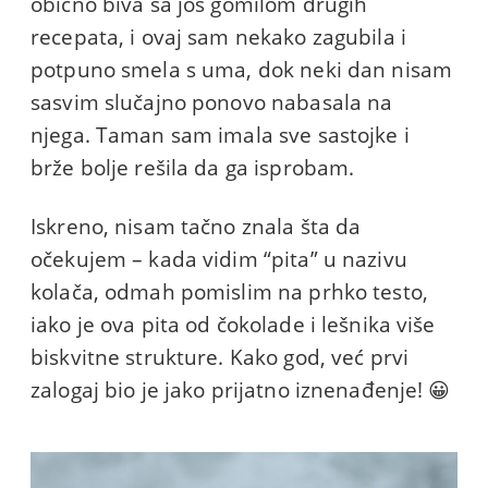
obično biva sa još gomilom drugih
recepata, i ovaj sam nekako zagubila i
potpuno smela s uma, dok neki dan nisam
sasvim slučajno ponovo nabasala na
njega. Taman sam imala sve sastojke i
brže bolje rešila da ga isprobam.
Iskreno, nisam tačno znala šta da
očekujem – kada vidim “pita” u nazivu
kolača, odmah pomislim na prhko testo,
iako je ova pita od čokolade i lešnika više
biskvitne strukture. Kako god, već prvi
zalogaj bio je jako prijatno iznenađenje! 😀