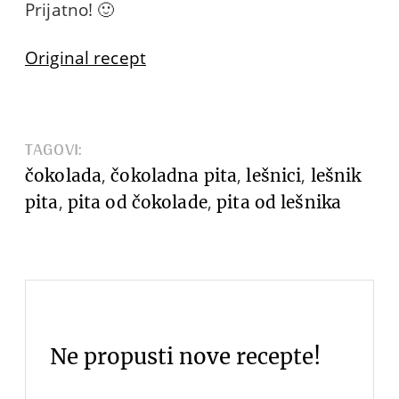
Prijatno! 🙂
Original recept
TAGOVI:
,
,
,
čokolada
čokoladna pita
lešnici
lešnik
,
,
pita
pita od čokolade
pita od lešnika
Ne propusti nove recepte!