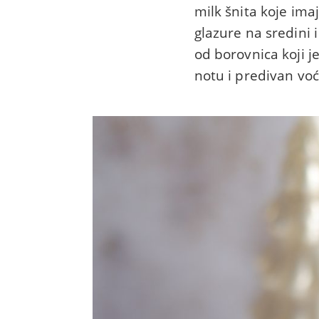
milk šnita koje imaj
glazure na sredini 
od borovnica koji j
notu i predivan voć