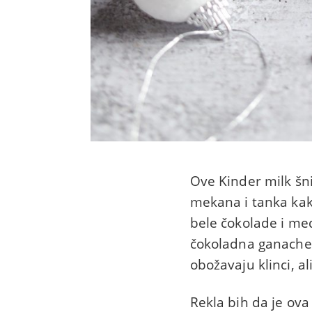
Ove Kinder milk šn
mekana i tanka kaka
bele čokolade i med
čokoladna ganache 
obožavaju klinci, ali
Rekla bih da je ov