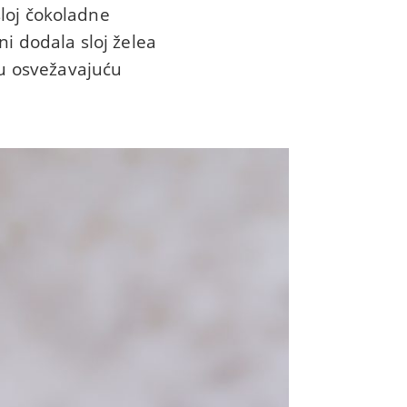
sloj čokoladne
ni dodala sloj želea
nu osvežavajuću