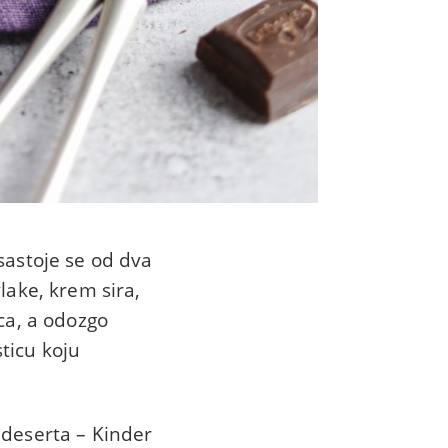
sastoje se od dva
lake, krem sira,
ca, a odozgo
ticu koju
 deserta – Kinder