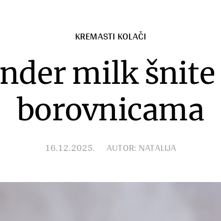
KREMASTI KOLAČI
nder milk šnite
borovnicama
16.12.2025.
AUTOR: NATALIJA