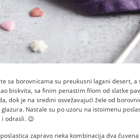
ite sa borovnicama su preukusni lagani desert, a 
o biskvita, sa finim penastim filom od slatke pav
a, dok je na sredini osvežavajući žele od borovni
glazura. Nastale su po uzoru na istoimenu poslas
 i odrasli. 😉
a poslastica zapravo neka kombinacija dva čuvena