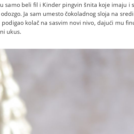
u samo beli fil i Kinder pingvin šnita koje imaju i 
i odozgo. Ja sam umesto čokoladnog sloja na sredi
e podigao kolač na sasvim novi nivo, dajući mu fi
ni ukus.