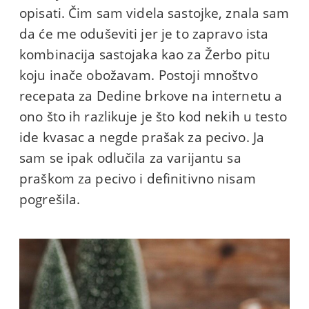
opisati. Čim sam videla sastojke, znala sam
da će me oduševiti jer je to zapravo ista
kombinacija sastojaka kao za Žerbo pitu
koju inače obožavam. Postoji mnoštvo
recepata za Dedine brkove na internetu a
ono što ih razlikuje je što kod nekih u testo
ide kvasac a negde prašak za pecivo. Ja
sam se ipak odlučila za varijantu sa
praškom za pecivo i definitivno nisam
pogrešila.