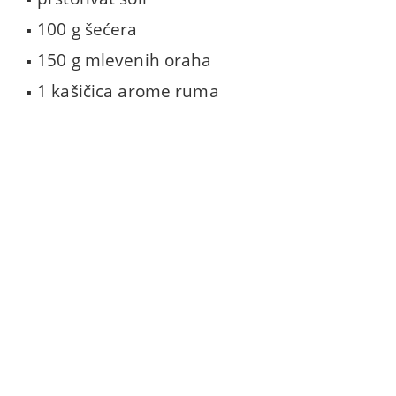
100 g šećera
150 g mlevenih oraha
1 kašičica arome ruma