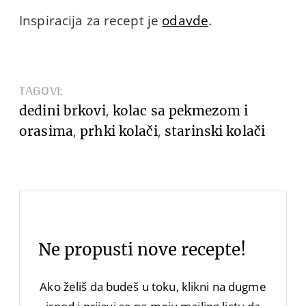
Inspiracija za recept je
odavde
.
TAGOVI:
,
dedini brkovi
kolac sa pekmezom i
,
,
orasima
prhki kolači
starinski kolači
Ne propusti nove recepte!
Ako želiš da budeš u toku, klikni na dugme