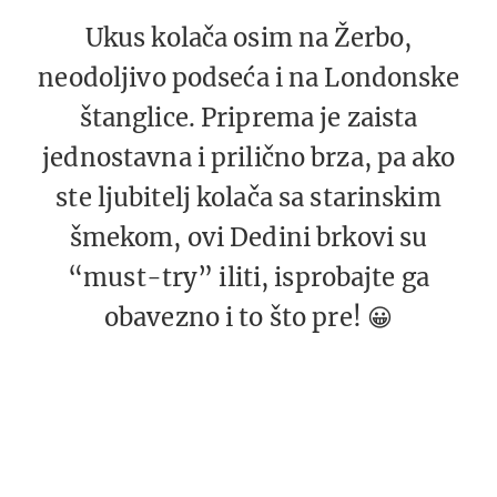
Ukus kolača osim na Žerbo,
neodoljivo podseća i na Londonske
štanglice. Priprema je zaista
jednostavna i prilično brza, pa ako
ste ljubitelj kolača sa starinskim
šmekom, ovi Dedini brkovi su
“must-try” iliti, isprobajte ga
obavezno i to što pre! 😀