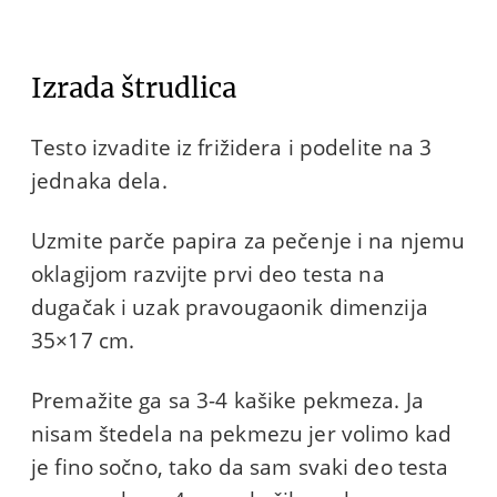
Izrada štrudlica
Testo izvadite iz frižidera i podelite na 3
jednaka dela.
Uzmite parče papira za pečenje i na njemu
oklagijom razvijte prvi deo testa na
dugačak i uzak pravougaonik dimenzija
35×17 cm.
Premažite ga sa 3-4 kašike pekmeza. Ja
nisam štedela na pekmezu jer volimo kad
je fino sočno, tako da sam svaki deo testa