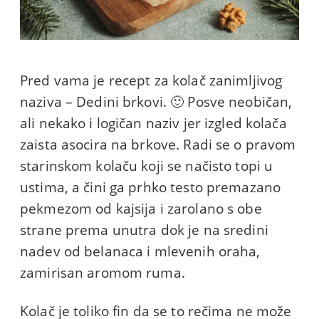
Pred vama je recept za kolač zanimljivog
naziva – Dedini brkovi. 🙂 Posve neobičan,
ali nekako i logičan naziv jer izgled kolača
zaista asocira na brkove. Radi se o pravom
starinskom kolaču koji se načisto topi u
ustima, a čini ga prhko testo premazano
pekmezom od kajsija i zarolano s obe
strane prema unutra dok je na sredini
nadev od belanaca i mlevenih oraha,
zamirisan aromom ruma.
Kolač je toliko fin da se to rečima ne može