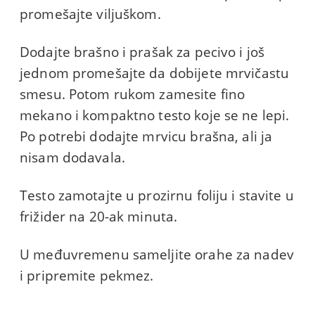
promešajte viljuškom.
Dodajte brašno i prašak za pecivo i još
jednom promešajte da dobijete mrvičastu
smesu. Potom rukom zamesite fino
mekano i kompaktno testo koje se ne lepi.
Po potrebi dodajte mrvicu brašna, ali ja
nisam dodavala.
Testo zamotajte u prozirnu foliju i stavite u
frižider na 20-ak minuta.
U međuvremenu sameljite orahe za nadev
i pripremite pekmez.