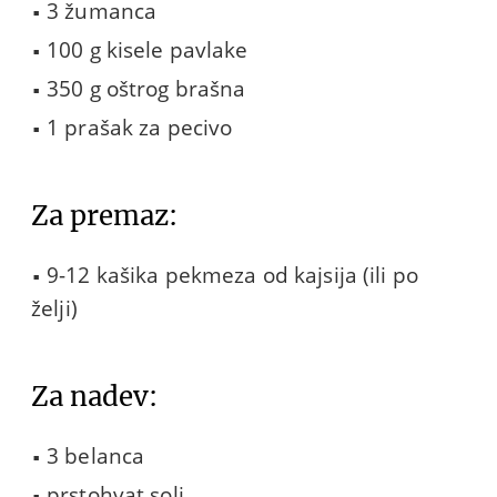
3 žumanca
100 g kisele pavlake
350 g oštrog brašna
1 prašak za pecivo
Za premaz:
9-12 kašika pekmeza od kajsija (ili po
želji)
Za nadev:
3 belanca
prstohvat soli