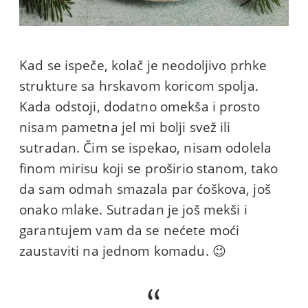
Kad se ispeče, kolač je neodoljivo prhke
strukture sa hrskavom koricom spolja.
Kada odstoji, dodatno omekša i prosto
nisam pametna jel mi bolji svež ili
sutradan. Čim se ispekao, nisam odolela
finom mirisu koji se proširio stanom, tako
da sam odmah smazala par ćoškova, još
onako mlake. Sutradan je još mekši i
garantujem vam da se nećete moći
zaustaviti na jednom komadu. 😉