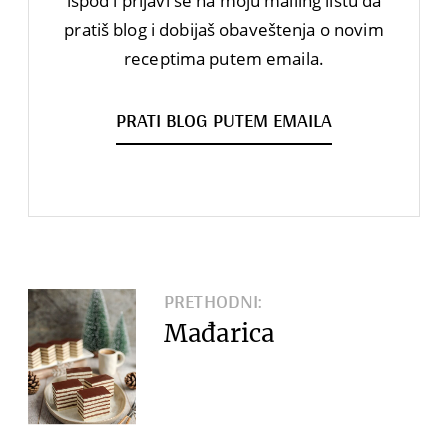
ispod i prijavi se na moju mailing listu da
pratiš blog i dobijaš obaveštenja o novim
receptima putem emaila.
PRATI BLOG PUTEM EMAILA
PRETHODNI:
Mađarica