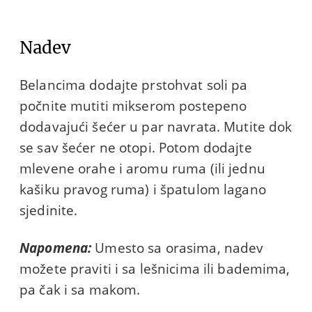
Nadev
Belancima dodajte prstohvat soli pa
počnite mutiti mikserom postepeno
dodavajući šećer u par navrata. Mutite dok
se sav šećer ne otopi. Potom dodajte
mlevene orahe i aromu ruma (ili jednu
kašiku pravog ruma) i špatulom lagano
sjedinite.
Napomena:
Umesto sa orasima, nadev
možete praviti i sa lešnicima ili bademima,
pa čak i sa makom.