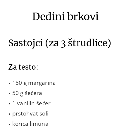
Dedini brkovi
Sastojci (za 3 štrudlice)
Za testo:
150 g margarina
50 g šećera
1 vanilin šećer
prstohvat soli
korica limuna