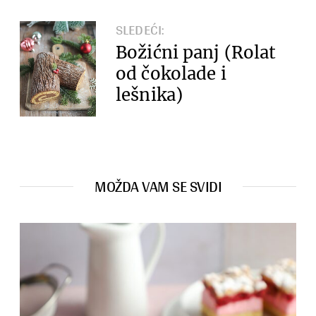
SLEDEĆI:
Božićni panj (Rolat
od čokolade i
lešnika)
MOŽDA VAM SE SVIDI