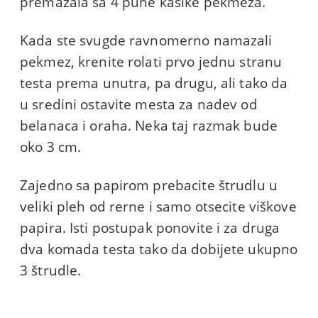
premazala sa 4 pune kašike pekmeza.
Kada ste svugde ravnomerno namazali
pekmez, krenite rolati prvo jednu stranu
testa prema unutra, pa drugu, ali tako da
u sredini ostavite mesta za nadev od
belanaca i oraha. Neka taj razmak bude
oko 3 cm.
Zajedno sa papirom prebacite štrudlu u
veliki pleh od rerne i samo otsecite viškove
papira. Isti postupak ponovite i za druga
dva komada testa tako da dobijete ukupno
3 štrudle.