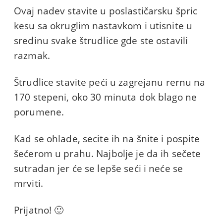
Ovaj nadev stavite u poslastičarsku špric
kesu sa okruglim nastavkom i utisnite u
sredinu svake štrudlice gde ste ostavili
razmak.
Štrudlice stavite peći u zagrejanu rernu na
170 stepeni, oko 30 minuta dok blago ne
porumene.
Kad se ohlade, secite ih na šnite i pospite
šećerom u prahu. Najbolje je da ih sečete
sutradan jer će se lepše seći i neće se
mrviti.
Prijatno! 🙂