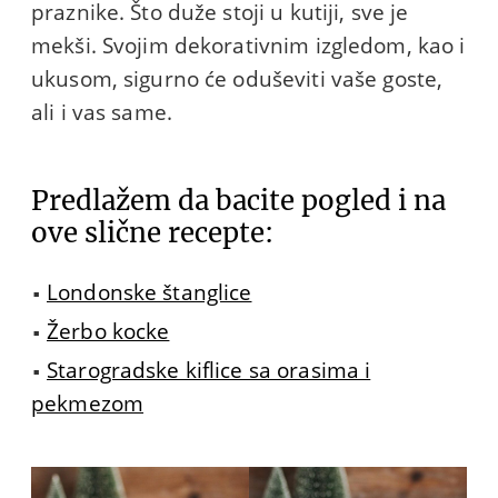
praznike. Što duže stoji u kutiji, sve je
mekši. Svojim dekorativnim izgledom, kao i
ukusom, sigurno će oduševiti vaše goste,
ali i vas same.
Predlažem da bacite pogled i na
ove slične recepte:
Londonske štanglice
Žerbo kocke
Starogradske kiflice sa orasima i
pekmezom