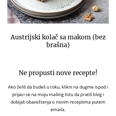
Austrijski kolač sa makom (bez
brašna)
Ne propusti nove recepte!
Ako želiš da budeš u toku, klikni na dugme ispod i
prijavi se na moju mailing listu da pratiš blog i
dobijaš obaveštenja o novim receptima putem
emaila.