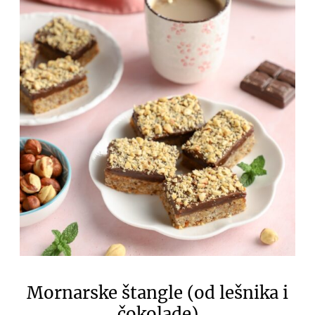
Mornarske štangle (od lešnika i
čokolade)