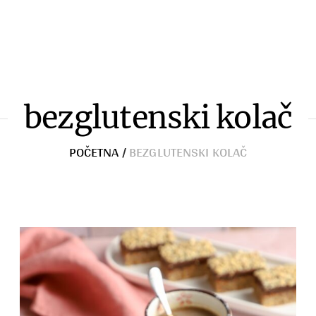
Razno
bezglutenski kolač
POČETNA
/
BEZGLUTENSKI KOLAČ