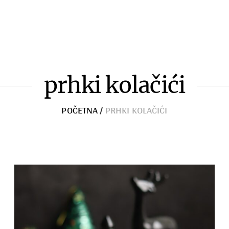
Zimnica
Razno
prhki kolačići
POČETNA
/
PRHKI KOLAČIĆI