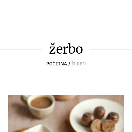
Zimnica
Razno
žerbo
POČETNA
/
ŽERBO