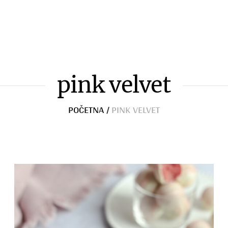
Zimnica
Razno
pink velvet
POČETNA
/
PINK VELVET