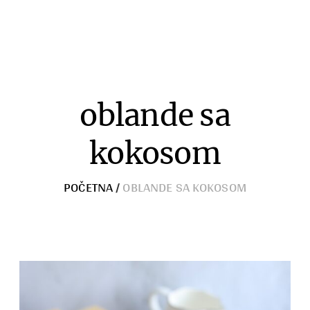
Zimnica
Razno
oblande sa
kokosom
POČETNA
/
OBLANDE SA KOKOSOM