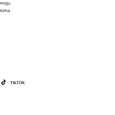
a moju
eptima
TIKTOK