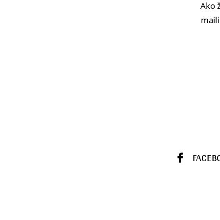
Ako ž
maili
FACEB