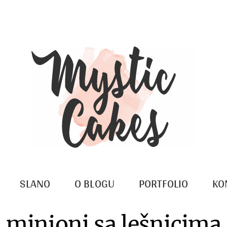
SLANO
O BLOGU
PORTFOLIO
KO
minjoni sa lešnicima