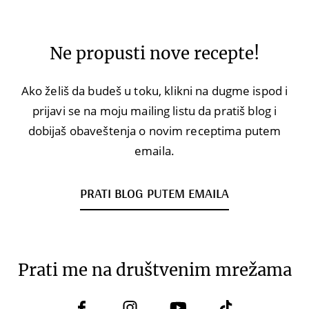
Ne propusti nove recepte!
Ako želiš da budeš u toku, klikni na dugme ispod i
prijavi se na moju mailing listu da pratiš blog i
dobijaš obaveštenja o novim receptima putem
emaila.
PRATI BLOG PUTEM EMAILA
Prati me na društvenim mrežama