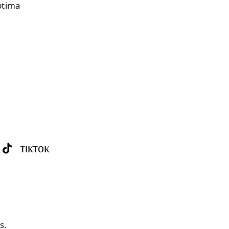
eptima
TIKTOK
s.