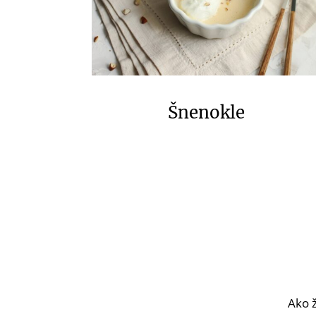
Šnenokle
Ako ž