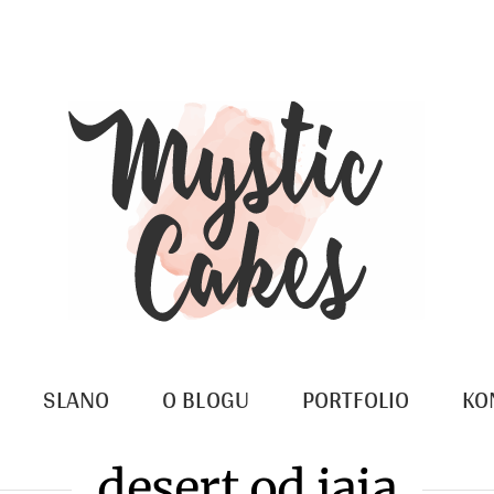
SLANO
O BLOGU
PORTFOLIO
KO
desert od jaja