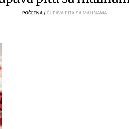
POČETNA
/
ČUPAVA PITA SA MALINAMA