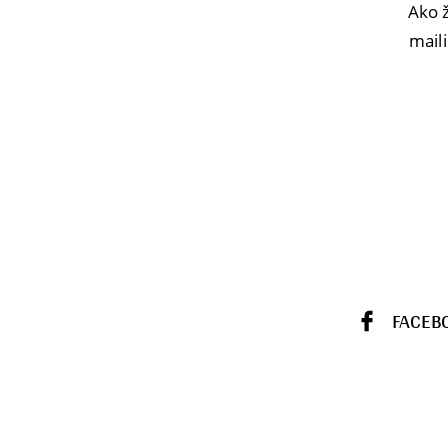
Ako ž
maili
FACEB