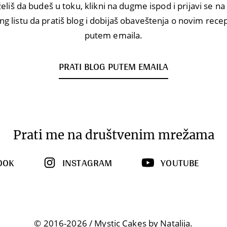
eliš da budeš u toku, klikni na dugme ispod i prijavi se n
ng listu da pratiš blog i dobijaš obaveštenja o novim rec
putem emaila.
PRATI BLOG PUTEM EMAILA
Prati me na društvenim mrežama
OOK
INSTAGRAM
YOUTUBE
© 2016-2026 / Mystic Cakes by Natalija.