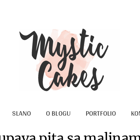
SLANO
O BLOGU
PORTFOLIO
KO
upava pita sa malina