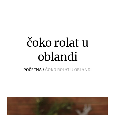
Razno
čoko rolat u
oblandi
POČETNA
/
ČOKO ROLAT U OBLANDI