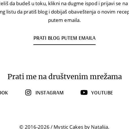
eliš da budeš u toku, klikni na dugme ispod i prijavi se n
ng listu da pratiš blog i dobijaš obaveštenja o novim rec
putem emaila.
PRATI BLOG PUTEM EMAILA
Prati me na društvenim mrežama
OOK
INSTAGRAM
YOUTUBE
© 2016-2026 / Mystic Cakes by Natalija.