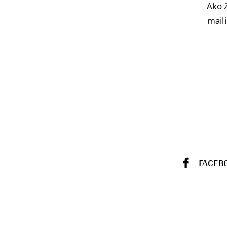
Ako ž
maili
FACEB