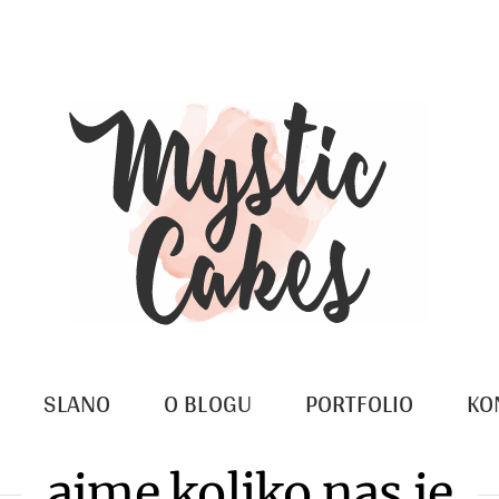
SLANO
O BLOGU
PORTFOLIO
KO
ajme koliko nas je