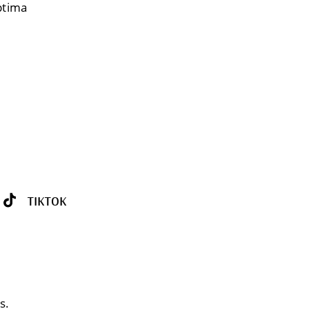
eptima
TIKTOK
s.