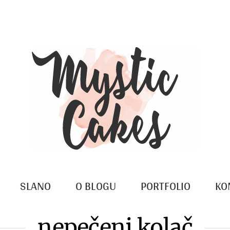
SLANO
O BLOGU
PORTFOLIO
KO
nepečeni kolač